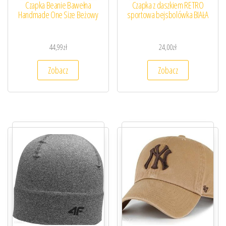
Czapka Beanie Bawełna
Czapka z daszkiem RETRO
Handmade One Size Beżowy
sportowa bejsbolówka BIAŁA
44,99
zł
24,00
zł
Zobacz
Zobacz