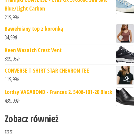
Blue/Light Carbon
219,99
zł
Bawełniany top z koronką
34,99
zł
Keen Wasatch Crest Vent
399,95
zł
CONVERSE T-SHIRT STAR CHEVRON TEE
119,99
zł
Lordsy VAGABOND - Frances 2. 5406-101-20 Black
439,99
zł
Zobacz również
zzzzz