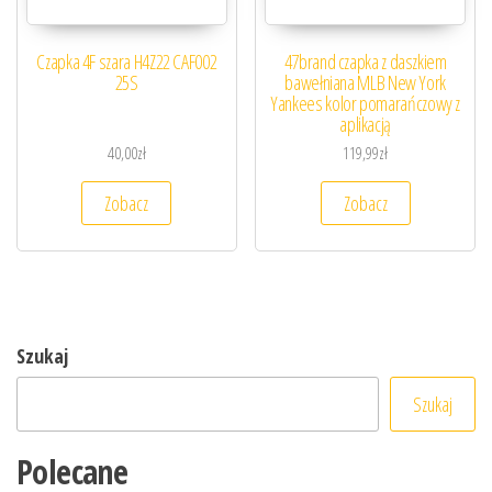
Czapka 4F szara H4Z22 CAF002
47brand czapka z daszkiem
25S
bawełniana MLB New York
Yankees kolor pomarańczowy z
aplikacją
40,00
zł
119,99
zł
Zobacz
Zobacz
Szukaj
Szukaj
Polecane