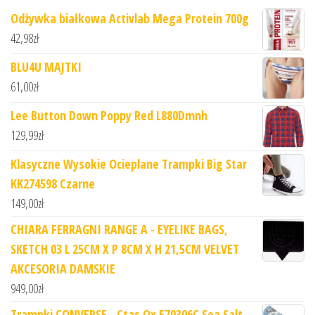
Odżywka białkowa Activlab Mega Protein 700g
42,98
zł
BLU4U MAJTKI
61,00
zł
Lee Button Down Poppy Red L880Dmnh
129,99
zł
Klasyczne Wysokie Ocieplane Trampki Big Star
KK274598 Czarne
149,00
zł
CHIARA FERRAGNI RANGE A - EYELIKE BAGS,
SKETCH 03 L 25CM X P 8CM X H 21,5CM VELVET
AKCESORIA DAMSKIE
949,00
zł
Trampki CONVERSE - Ctas Ox 570306C Sea Salt