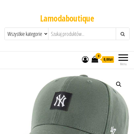
Lamodaboutique
0
0,00zł
Menu