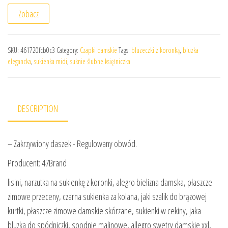
Zobacz
SKU:
461720fcb0c3
Category:
Czapki damskie
Tags:
bluzeczki z koronką
,
bluzka
elegancka
,
sukienka midi
,
suknie ślubne księżniczka
DESCRIPTION
– Zakrzywiony daszek.- Regulowany obwód.
Producent: 47Brand
lisini, narzutka na sukienkę z koronki, alegro bielizna damska, płaszcze
zimowe przeceny, czarna sukienka za kolana, jaki szalik do brązowej
kurtki, płaszcze zimowe damskie skórzane, sukienki w cekiny, jaka
bluzka do spódniczki, spodnie malinowe, allegro swetry damskie xxl,