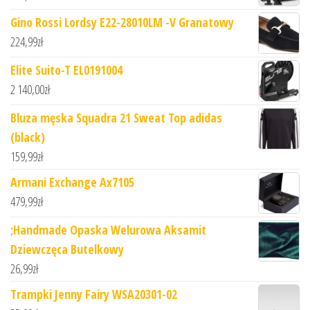
Gino Rossi Lordsy E22-28010LM -V Granatowy
224,99
zł
Elite Suito-T EL0191004
2 140,00
zł
Bluza męska Squadra 21 Sweat Top adidas
(black)
159,99
zł
Armani Exchange Ax7105
479,99
zł
;Handmade Opaska Welurowa Aksamit
Dziewczęca Butelkowy
26,99
zł
Trampki Jenny Fairy WSA20301-02