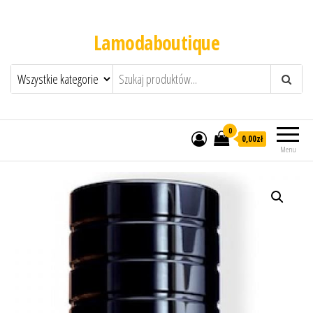
Lamodaboutique
0
0,00zł
Menu