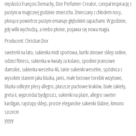
męskości.François Demachy, Dior Perfumer-Creator, czerpał inspirację z
pustyni w magicznej godzinie zmierzchu. Zmieszany z chłodem nocy,
płonące powietrze pustyni emanuje głębokimi zapachami. W godzinie,
gdy wilki wychodzą, a niebo płonie, pojawia się nowa magia.
Producent: Christian Dior
sweterki na lato, sukienka midi sportowa, kurtki zimowe sklep online,
odzież fitness, sukienka w kwiaty za kolano, spodnie jeansowe
damskie, sukienka weselna 46, tanie sukienki weselne, spódnica z
wysokim stanem jaka bluzka, janis, małe beżowe torebki wizytowe,
bluzka odkryte plecy allegro, płaszcze puchowe kraków, białe żakiety,
greta ii, wyprzedaż bydgoszcz, sukienki na plaże, allegro sweter
kardigan, rajstopy sklep, proste eleganckie sukienki ślubne, kimono
szczecin
yyyyy