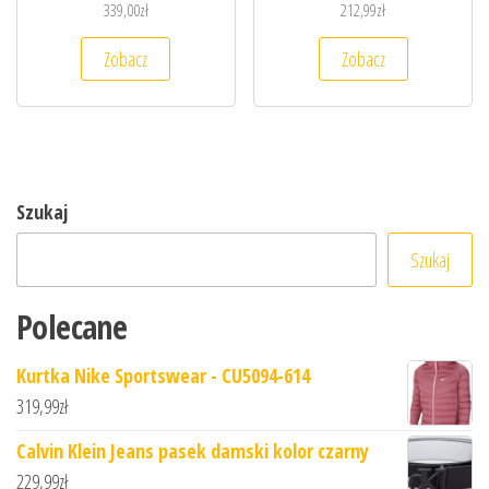
339,00
zł
212,99
zł
Zobacz
Zobacz
Szukaj
Szukaj
Polecane
Kurtka Nike Sportswear - CU5094-614
319,99
zł
Calvin Klein Jeans pasek damski kolor czarny
229,99
zł