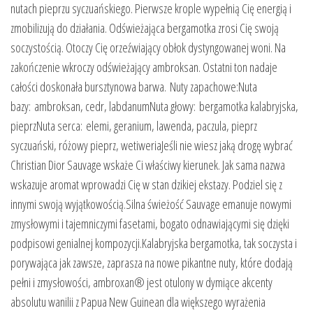
nutach pieprzu syczuańskiego. Pierwsze krople wypełnią Cię energią i
zmobilizują do działania. Odświeżająca bergamotka zrosi Cię swoją
soczystością. Otoczy Cię orzeźwiający obłok dystyngowanej woni. Na
zakończenie wkroczy odświeżający ambroksan. Ostatni ton nadaje
całości doskonała bursztynowa barwa. Nuty zapachowe:Nuta
bazy: ambroksan, cedr, labdanumNuta głowy: bergamotka kalabryjska,
pieprzNuta serca: elemi, geranium, lawenda, paczula, pieprz
syczuański, różowy pieprz, wetiweriaJeśli nie wiesz jaką drogę wybrać
Christian Dior Sauvage wskaże Ci właściwy kierunek. Jak sama nazwa
wskazuje aromat wprowadzi Cię w stan dzikiej ekstazy. Podziel się z
innymi swoją wyjątkowością.Silna świeżość Sauvage emanuje nowymi
zmysłowymi i tajemniczymi fasetami, bogato odnawiającymi się dzięki
podpisowi genialnej kompozycji.Kalabryjska bergamotka, tak soczysta i
porywająca jak zawsze, zaprasza na nowe pikantne nuty, które dodają
pełni i zmysłowości, ambroxan® jest otulony w dymiące akcenty
absolutu wanilii z Papua New Guinean dla większego wyrażenia