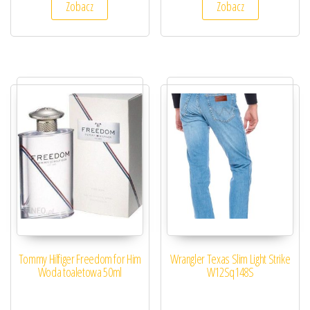
Zobacz
Zobacz
Tommy Hilfiger Freedom for Him
Wrangler Texas Slim Light Strike
Woda toaletowa 50ml
W12Sq148S