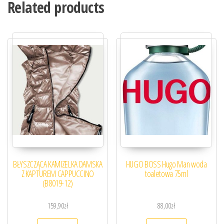
Related products
BŁYSZCZĄCA KAMIZELKA DAMSKA
HUGO BOSS Hugo Man woda
Z KAPTUREM CAPPUCCINO
toaletowa 75ml
(B8019-12)
159,90
zł
88,00
zł