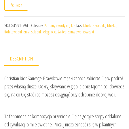
Zobacz
SKU:
845f91a59daf
Category:
Perfumy i wody męskie
Tags:
bluzki z koronki
,
bluzko
,
fioletowa sukienka
,
sukienki elegancka
,
żakiet
,
zamszowe kozaczki
DESCRIPTION
Christian Dior Sauvage Prawdziwie męski zapach zabierze Cię w podróż
przez własną duszę. Odkryj skrywane w głębi siebie tajemnice, dowiedz
się, na co Cię stać i co możesz osiągnąć przy odrobinie dobrej woli.
Ta fenomenalna kompozycja przeniesie Cię na gorące stepy oddalone
od cywilizacji o mile świetlne. Poczuj niezależność i siłę w pikantnych