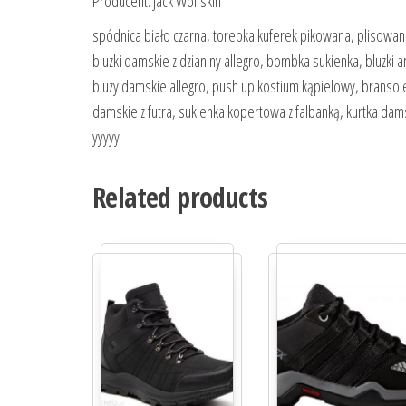
Producent: Jack Wolfskin
spódnica biało czarna, torebka kuferek pikowana, plisowana
bluzki damskie z dzianiny allegro, bombka sukienka, bluzki a
bluzy damskie allegro, push up kostium kąpielowy, bransole
damskie z futra, sukienka kopertowa z falbanką, kurtka dam
yyyyy
Related products