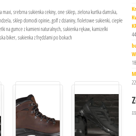
K
 maxi, srebrna sukienka cekiny, one sklep, zielona kurtka damska,
K
ndzela, sklep domodi opinie, golf z dzianiny, fioletowe sukienki, ciepłe
K
tki na gumce z kamieni naturalnych, sukienka rękaw, kamizelki
44
ska biker, sukienka z frędzlami po bokach
b
W
18
M
22
Z
zz