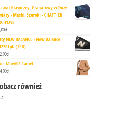
rawat Klasyczny, Granatowy w Duże
wiaty - Męski, Szeroki - CHATTIER
RCH1298
,00
zł
uty NEW BALANCE - New Balance
l220Tpb (TPB)
2,00
zł
oe Moe602 Camel
4,00
zł
obacz również
zzz