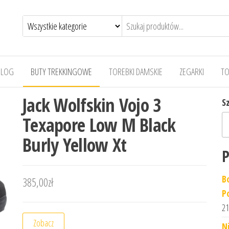
BLOG
BUTY TREKKINGOWE
TOREBKI DAMSKIE
ZEGARKI
TO
Jack Wolfskin Vojo 3
S
Texapore Low M Black
Burly Yellow Xt
P
B
385,00
zł
P
21
Zobacz
N