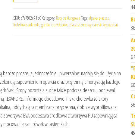
44
SKU:
c7af802e71d0
Category:
Buty trekkingowe
Tags:
alpaka płaszcz
,
B
fioletowe sukienki
,
gumka do włosów
,
płaszcz zimowy damski wyprzedaż
36
A
2
6 
"
bardzo proste, a jednocześnie uniwersalne: nadają się do użycia na
K
i przekonują zapewnieniem oparcia oraz przyjemną amortyzacją każdego
60
drówki. Stopy pozostają suche także podczas deszczu, ponieważ
C
ą TEXAPORE. Informacje dodatkowe: niska cholewka ze skóry
56
makalna, oddychająca membrana przyczepna, dobrze wyprofilowana
 z tworzywa EVA podeszwa środkowa z tworzywa PU zapewniająca
T
ięty mocowanie sznurówek w tasiemkach
S
45