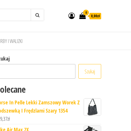
0
0,00zł
RBY I WALIZKI
zukaj
Szukaj
olecane
orse In Pelle Lekki Zamszowy Worek Z
odszewką I Frędzlami Szary 1354
9,37
zł
ike Air Max 2X