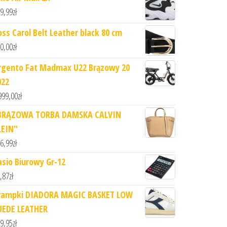
9,99
zł
oss Carol Belt Leather black 80 cm
0,00
zł
rgento Fat Madmax U22 Brązowy 20
022
999,00
zł
BRĄZOWA TORBA DAMSKA CALVIN
LEIN"
6,99
zł
asio Biurowy Gr-12
,87
zł
rampki DIADORA MAGIC BASKET LOW
UEDE LEATHER
9,95
zł