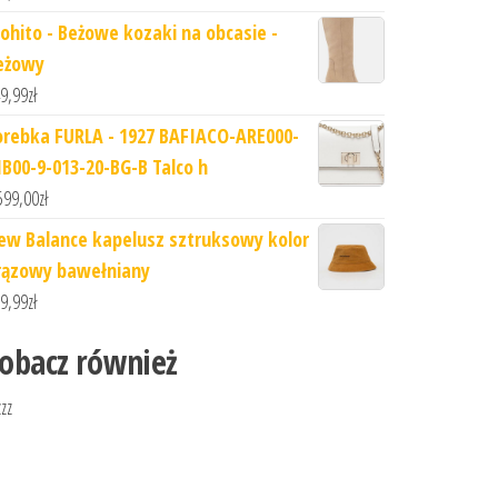
ohito - Beżowe kozaki na obcasie -
eżowy
9,99
zł
orebka FURLA - 1927 BAFIACO-ARE000-
1B00-9-013-20-BG-B Talco h
599,00
zł
ew Balance kapelusz sztruksowy kolor
rązowy bawełniany
9,99
zł
obacz również
zzz