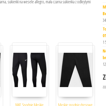
zarna, sukienki na wesele allegro, mała czarna sukienka z odkrytymi
M
B
34
T
0
1 
N
b
12
Z
zz
NIKE Spodnie Męskie
Męskie spodnie dresowe