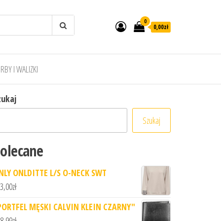
0
0,00zł
RBY I WALIZKI
zukaj
Szukaj
olecane
NLY ONLDITTE L/S O-NECK SWT
3,00
zł
PORTFEL MĘSKI CALVIN KLEIN CZARNY"
8,99
zł