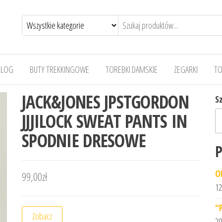
BLOG
BUTY TREKKINGOWE
TOREBKI DAMSKIE
ZEGARKI
TO
JACK&JONES JPSTGORDON
S
JJJILOCK SWEAT PANTS IN
SPODNIE DRESOWE
P
O
99,00
zł
12
"
Zobacz
20