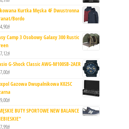
ikowana Kurtka Męska 4F Dwustronna
ranat/Bordo
4,90
zł
asy Camp 3 Osobowy Galaxy 300 Rustic
reen
7,12
zł
asio G-Shock Classic AWG-M100SB-2AER
7,00
zł
uxpol Gazowa Dwupalnikowa K02SC
zarna
9,00
zł
MĘSKIE BUTY SPORTOWE NEW BALANCE
IEBIESKIE"
7,99
zł