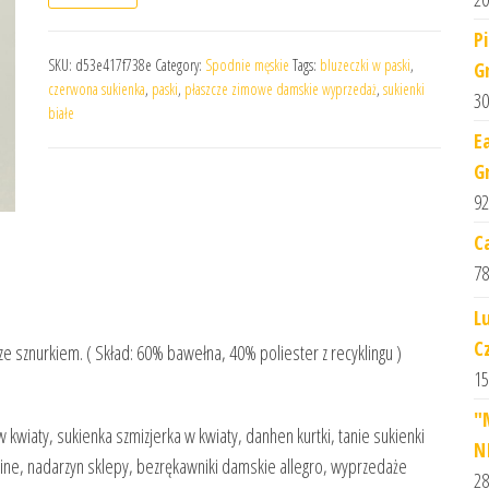
P
SKU:
d53e417f738e
Category:
Spodnie męskie
Tags:
bluzeczki w paski
,
G
czerwona sukienka
,
paski
,
płaszcze zimowe damskie wyprzedaż
,
sukienki
30
białe
E
G
92
C
78
L
C
e sznurkiem. ( Skład: 60% bawełna, 40% poliester z recyklingu )
15
"
kwiaty, sukienka szmizjerka w kwiaty, danhen kurtki, tanie sukienki
N
n line, nadarzyn sklepy, bezrękawniki damskie allegro, wyprzedaże
28