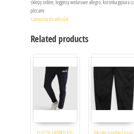
sklepy online, legginsy welurowe allegro, koronka gipiura c
plecami
szampony do włosów
Related products
ELLESSE GRANITE JOG
Męskie spodnie casual