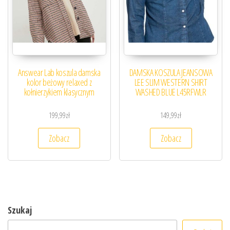
Answear Lab koszula damska
DAMSKA KOSZULA JEANSOWA
kolor beżowy relaxed z
LEE SLIM WESTERN SHIRT
kołnierzykiem klasycznym
WASHED BLUE L45RFWLR
199,99
zł
149,99
zł
Zobacz
Zobacz
Szukaj