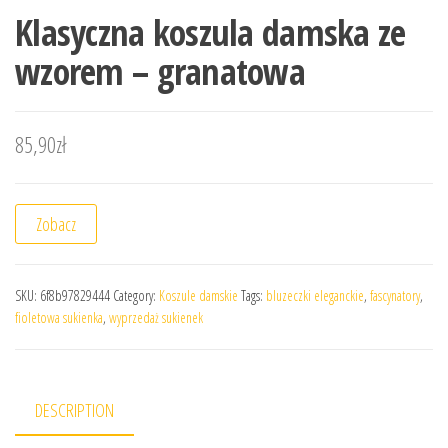
Klasyczna koszula damska ze
wzorem – granatowa
85,90
zł
Zobacz
SKU:
6f8b97829444
Category:
Koszule damskie
Tags:
bluzeczki eleganckie
,
fascynatory
,
fioletowa sukienka
,
wyprzedaż sukienek
DESCRIPTION