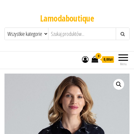
Lamodaboutique
0
0,00zł
Menu