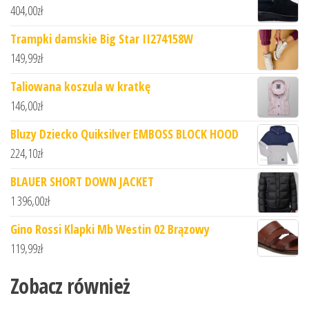
404,00
zł
Trampki damskie Big Star II274158W
149,99
zł
Taliowana koszula w kratkę
146,00
zł
Bluzy Dziecko Quiksilver EMBOSS BLOCK HOOD
224,10
zł
BLAUER SHORT DOWN JACKET
1 396,00
zł
Gino Rossi Klapki Mb Westin 02 Brązowy
119,99
zł
Zobacz również