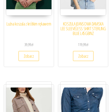
Luźna koszula z krótkim rękawem
KOSZULA JEANSOWA DAMSKA
LEE SLEEVELESS SHIRT STERLING
BLUE L45GBINZ
39,99
zł
119,99
zł
Zobacz
Zobacz