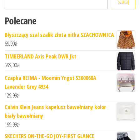
Szukaj
Polecane
Błyszczący szal szalik złota nitka SZACHOWNICA
69,90
zł
TIMBERLAND Axis Peak DWR Jkt
599,00
zł
Czapka REIMA - Moomin Yngst 5300068A
Lavender Grey 4934
129,99
zł
Calvin Klein Jeans kapelusz bawełniany kolor
biały bawełniany
199,99
zł
SKECHERS ON-THE-GO JOY-FIRST GLANCE