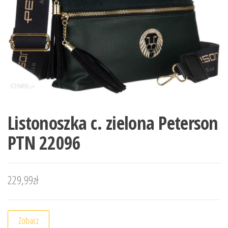
Listonoszka c. zielona Peterson
PTN 22096
229,99
zł
Zobacz