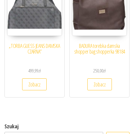
„TORBA GUESS JEANS DAMSKA
BADURA torebka damska
CZARNA”
shopper bag shopperka 98184
499,99
zł
250,00
zł
Zobacz
Zobacz
Szukaj