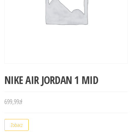
NIKE AIR JORDAN 1 MID
699,99
zł
Zobacz