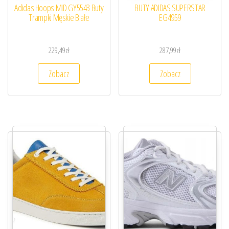
Adidas Hoops MID GY5543 Buty
BUTY ADIDAS SUPERSTAR
Trampki Męskie Białe
EG4959
229,49
zł
287,99
zł
Zobacz
Zobacz