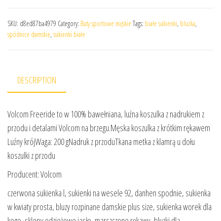
SKU:
d8ed87ba4979
Category:
Buty sportowe męskie
Tags:
białe sukienki
,
bluzka
,
spódnice damskie
,
sukienki białe
DESCRIPTION
Volcom Freeride to w 100% bawełniana, luźna koszulka z nadrukiem z
przodu i detalami Volcom na brzegu.Męska koszulka z krótkim rękawem
Luźny krójWaga: 200 gNadruk z przoduTkana metka z klamrą u dołu
koszulki z przodu
Producent: Volcom
czerwona sukienka l, sukienki na wesele 92, danhen spodnie, sukienka
w kwiaty prosta, bluzy rozpinane damskie plus size, sukienka worek dla
kogo, sklepy odzieżowe jasło, marszczone rękawy, bluzki dla