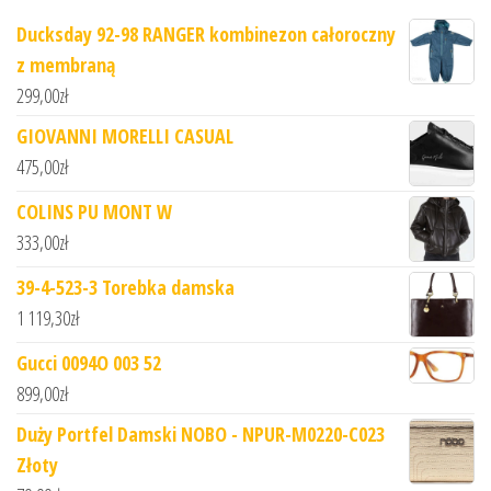
Ducksday 92-98 RANGER kombinezon całoroczny
z membraną
299,00
zł
GIOVANNI MORELLI CASUAL
475,00
zł
COLINS PU MONT W
333,00
zł
39-4-523-3 Torebka damska
1 119,30
zł
Gucci 0094O 003 52
899,00
zł
Duży Portfel Damski NOBO - NPUR-M0220-C023
Złoty