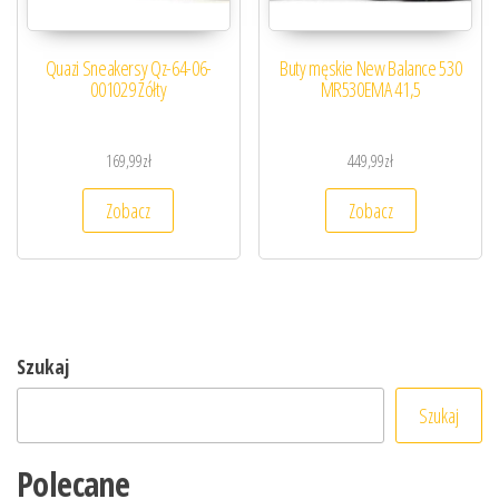
Quazi Sneakersy Qz-64-06-
Buty męskie New Balance 530
001029 Żółty
MR530EMA 41,5
169,99
zł
449,99
zł
Zobacz
Zobacz
Szukaj
Szukaj
Polecane