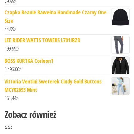
79,99
zł
Czapka Beanie Bawełna Handmade Czarny One
Size
44,99
zł
LEE RIDER WATTS TOWERS L701IRZD
199,99
zł
BOSS KURTKA Corleon1
1 496,00
zł
Vittoria Ventini Sweterek Cindy Gold Buttons
MCY02693 Mint
161,44
zł
Zobacz również
zzzzz