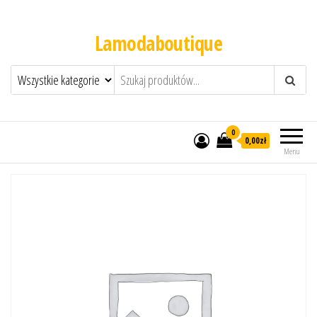
Lamodaboutique
0
0,00zł
Menu