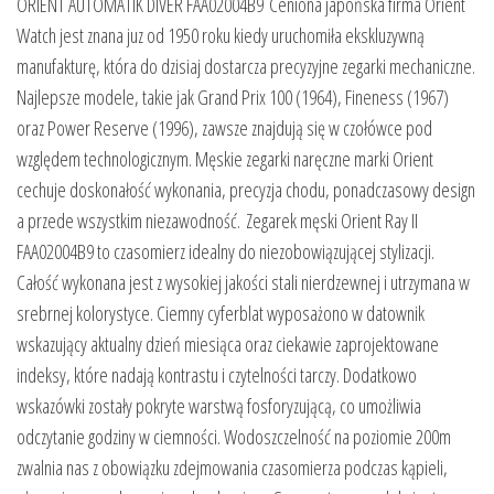
ORIENT AUTOMATIK DIVER FAA02004B9 Ceniona japońska firma Orient
Watch jest znana juz od 1950 roku kiedy uruchomiła ekskluzywną
manufakturę, która do dzisiaj dostarcza precyzyjne zegarki mechaniczne.
Najlepsze modele, takie jak Grand Prix 100 (1964), Fineness (1967)
oraz Power Reserve (1996), zawsze znajdują się w czołówce pod
względem technologicznym. Męskie zegarki naręczne marki Orient
cechuje doskonałość wykonania, precyzja chodu, ponadczasowy design
a przede wszystkim niezawodność. Zegarek męski Orient Ray II
FAA02004B9 to czasomierz idealny do niezobowiązującej stylizacji.
Całość wykonana jest z wysokiej jakości stali nierdzewnej i utrzymana w
srebrnej kolorystyce. Ciemny cyferblat wyposażono w datownik
wskazujący aktualny dzień miesiąca oraz ciekawie zaprojektowane
indeksy, które nadają kontrastu i czytelności tarczy. Dodatkowo
wskazówki zostały pokryte warstwą fosforyzującą, co umożliwia
odczytanie godziny w ciemności. Wodoszczelność na poziomie 200m
zwalnia nas z obowiązku zdejmowania czasomierza podczas kąpieli,