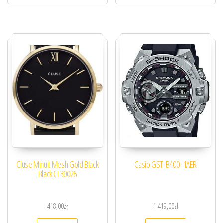
Cluse Minuit Mesh Gold Black
Casio GST-B400 -1AER
Black CL30026
418,00
zł
1 419,00
zł