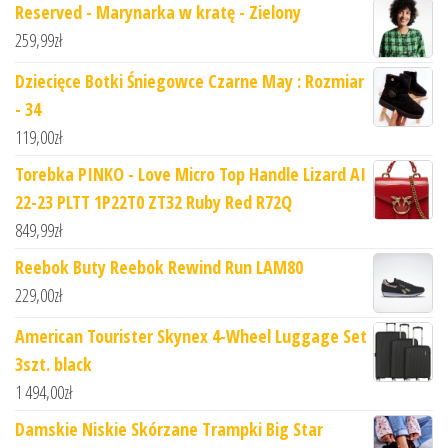
Reserved - Marynarka w kratę - Zielony
259,99
zł
Dziecięce Botki Śniegowce Czarne May : Rozmiar
- 34
119,00
zł
Torebka PINKO - Love Micro Top Handle Lizard AI
22-23 PLTT 1P22T0 ZT32 Ruby Red R72Q
849,99
zł
Reebok Buty Reebok Rewind Run LAM80
229,00
zł
American Tourister Skynex 4-Wheel Luggage Set
3szt. black
1 494,00
zł
Damskie Niskie Skórzane Trampki Big Star