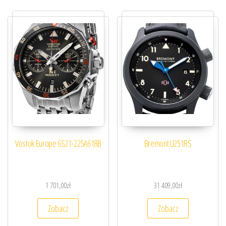
Vostok Europe 6S21-225A618B
Bremont U251RS
1 701,00
zł
31 409,00
zł
Zobacz
Zobacz