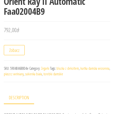
Orient Ray II Automatic
Faa02004B9
792,00
zł
Zobacz
SKU:
59048468804e
Category:
Zegarki
Tags:
bluzka z dekoltem
,
kurtka damska wiosenna
,
płaszcz wełniany
,
sukienka biała
,
torebki damskie
DESCRIPTION