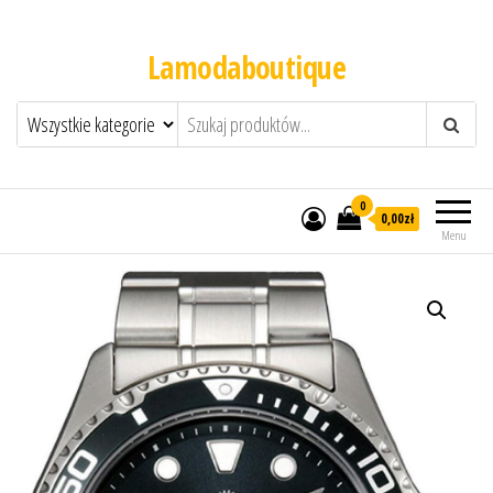
Lamodaboutique
0
0,00zł
Menu