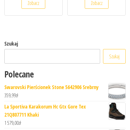
Zobacz
Zobacz
Szukaj
Szukaj
Polecane
Swarovski Pierścionek Stone 5642906 Srebrny
359,99
zł
La Sportiva Karakorum Hc Gtx Gore Tex
21Q807711 Khaki
1 579,00
zł