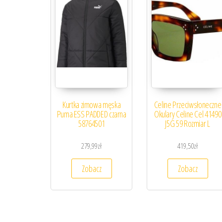
Kurtka zimowa męska
Celine Przeciwsłoneczne
Puma ESS PADDED czarna
Okulary Celine Cel 41490
58764501
J5G 59 Rozmiar L
279,99
zł
419,50
zł
Zobacz
Zobacz