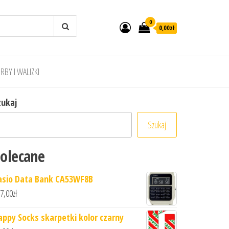
0
0,00zł
RBY I WALIZKI
zukaj
Szukaj
olecane
asio Data Bank CA53WF8B
7,00
zł
appy Socks skarpetki kolor czarny