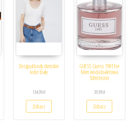
Desigual body damskie
GUESS Guess 1981 For
kolor biały
Men woda toaletowa
50ml tester
134,99
zł
39,99
zł
Zobacz
Zobacz