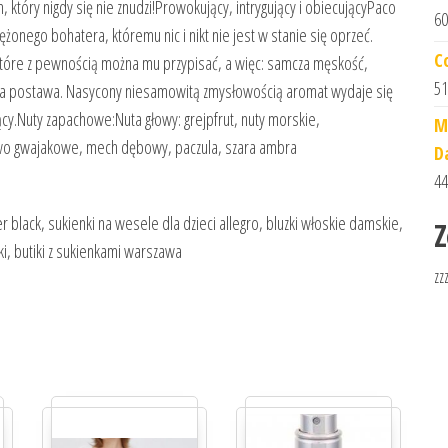
który nigdy się nie znudzi!Prowokujący, intrygujący i obiecującyPaco
60
onego bohatera, któremu nic i nikt nie jest w stanie się oprzeć.
C
tóre z pewnością można mu przypisać, a więc: samcza męskość,
51
era postawa. Nasycony niesamowitą zmysłowością aromat wydaje się
cy.Nuty zapachowe:Nuta głowy: grejpfrut, nuty morskie,
M
zewo gwajakowe, mech dębowy, paczula, szara ambra
D
44
black, sukienki na wesele dla dzieci allegro, bluzki włoskie damskie,
Z
, butiki z sukienkami warszawa
zz