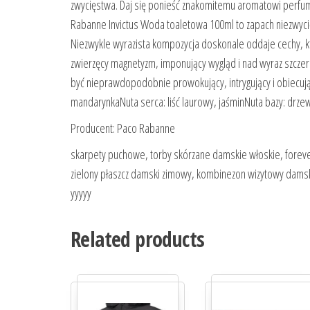
zwycięstwa. Daj się ponieść znakomitemu aromatowi perfum, 
Rabanne Invictus Woda toaletowa 100ml to zapach niezwycięż
Niezwykle wyrazista kompozycja doskonale oddaje cechy, k
zwierzęcy magnetyzm, imponujący wygląd i nad wyraz szcz
być nieprawdopodobnie prowokujący, intrygujący i obiecują
mandarynkaNuta serca: liść laurowy, jaśminNuta bazy: dr
Producent: Paco Rabanne
skarpety puchowe, torby skórzane damskie włoskie, forever 
zielony płaszcz damski zimowy, kombinezon wizytowy damski
yyyyy
Related products