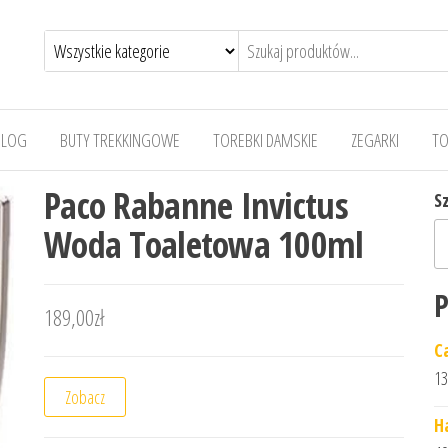
BLOG
BUTY TREKKINGOWE
TOREBKI DAMSKIE
ZEGARKI
TO
Paco Rabanne Invictus
S
Woda Toaletowa 100ml
P
189,00
zł
C
13
Zobacz
H