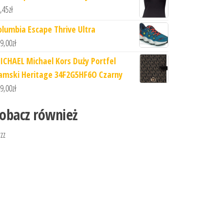
,45
zł
olumbia Escape Thrive Ultra
9,00
zł
ICHAEL Michael Kors Duży Portfel
amski Heritage 34F2G5HF6O Czarny
9,00
zł
obacz również
zzz