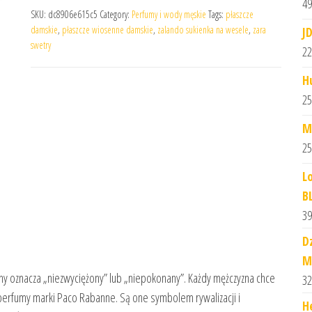
49
SKU:
dc8906e615c5
Category:
Perfumy i wody męskie
Tags:
płaszcze
damskie
,
płaszcze wiosenne damskie
,
zalando sukienka na wesele
,
zara
J
swetry
22
H
25
M
25
L
B
39
D
M
ny oznacza „niezwyciężony” lub „niepokonany”. Każdy mężczyzna chce
32
e perfumy marki Paco Rabanne. Są one symbolem rywalizacji i
H