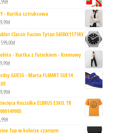
,99
zł
DY - Kurtka sztruksowa
9,99
zł
ublot Classic Fusion Tytan 565NX1171RX
 599,00
zł
ohito - Kurtka z futerkiem - Kremowy
9,99
zł
ordsy GUESS - Marta FL6MRT SUE14
LUE
9,99
zł
ziecięca Koszulka ELBRUS ESKIL TB
000149905
,99
zł
eine Top w kolorze czarnym