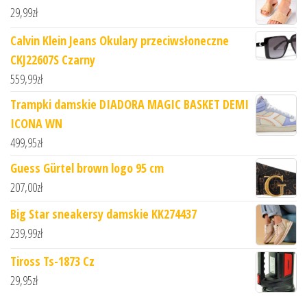
29,99
zł
Calvin Klein Jeans Okulary przeciwsłoneczne
CKJ22607S Czarny
559,99
zł
Trampki damskie DIADORA MAGIC BASKET DEMI
ICONA WN
499,95
zł
Guess Gürtel brown logo 95 cm
207,00
zł
Big Star sneakersy damskie KK274437
239,99
zł
Tiross Ts-1873 Cz
29,95
zł