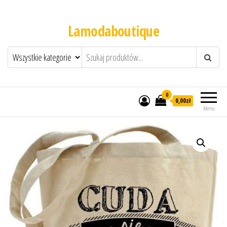
Lamodaboutique
0
0,00zł
Menu