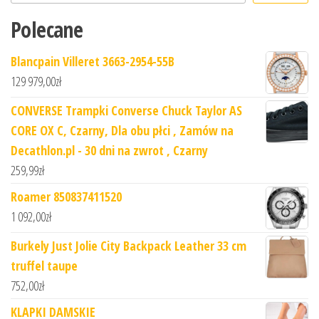
Polecane
Blancpain Villeret 3663-2954-55B
129 979,00
zł
CONVERSE Trampki Converse Chuck Taylor AS
CORE OX C, Czarny, Dla obu płci , Zamów na
Decathlon.pl - 30 dni na zwrot , Czarny
259,99
zł
Roamer 850837411520
1 092,00
zł
Burkely Just Jolie City Backpack Leather 33 cm
truffel taupe
752,00
zł
KLAPKI DAMSKIE