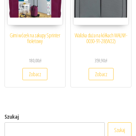
Gimi wózek na zakupy Sprinter
Walizka duża na kółkach WALNY-
fioletowy
0030-91-28(W22)
180,00
zł
359,90
zł
Zobacz
Zobacz
Szukaj
Szukaj