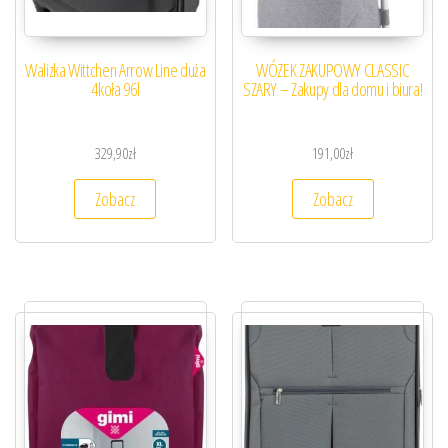
Walizka Wittchen Arrow Line duża
WÓZEK ZAKUPOWY CLASSIC
4koła 96l
SZARY – Zakupy dla domu i biura!
329,90
zł
191,00
zł
Zobacz
Zobacz