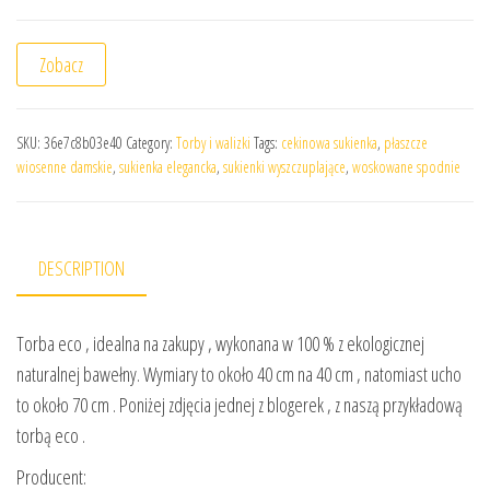
Zobacz
SKU:
36e7c8b03e40
Category:
Torby i walizki
Tags:
cekinowa sukienka
,
płaszcze
wiosenne damskie
,
sukienka elegancka
,
sukienki wyszczuplające
,
woskowane spodnie
DESCRIPTION
Torba eco , idealna na zakupy , wykonana w 100 % z ekologicznej
naturalnej bawełny. Wymiary to około 40 cm na 40 cm , natomiast ucho
to około 70 cm . Poniżej zdjęcia jednej z blogerek , z naszą przykładową
torbą eco .
Producent: