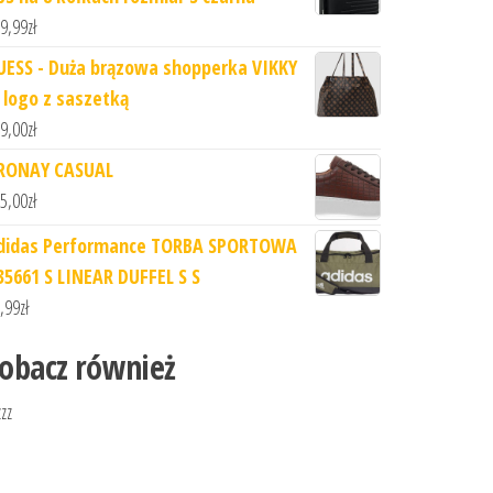
9,99
zł
UESS - Duża brązowa shopperka VIKKY
 logo z saszetką
9,00
zł
RONAY CASUAL
5,00
zł
didas Performance TORBA SPORTOWA
35661 S LINEAR DUFFEL S S
,99
zł
obacz również
zzz