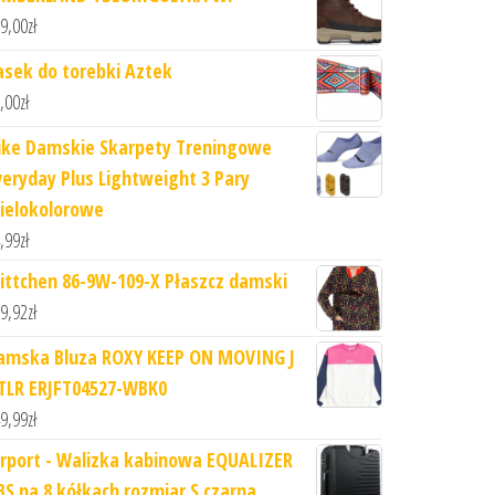
9,00
zł
asek do torebki Aztek
,00
zł
ike Damskie Skarpety Treningowe
veryday Plus Lightweight 3 Pary
ielokolorowe
,99
zł
ittchen 86-9W-109-X Płaszcz damski
9,92
zł
amska Bluza ROXY KEEP ON MOVING J
TLR ERJFT04527-WBK0
9,99
zł
irport - Walizka kabinowa EQUALIZER
BS na 8 kółkach rozmiar S czarna