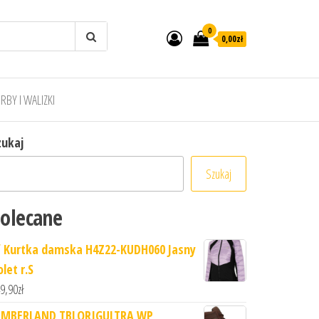
0
0,00zł
RBY I WALIZKI
zukaj
Szukaj
olecane
f Kurtka damska H4Z22-KUDH060 Jasny
olet r.S
9,90
zł
IMBERLAND TBLORIGULTRA WP