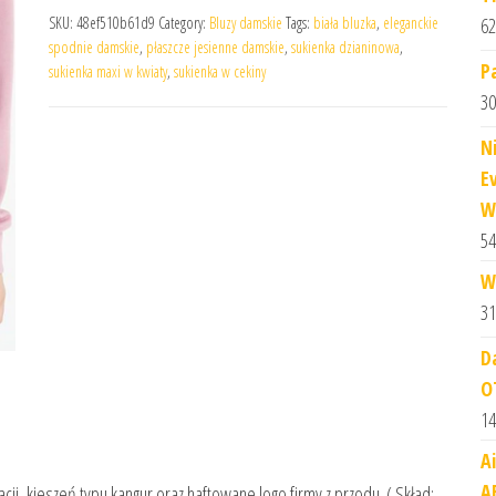
SKU:
48ef510b61d9
Category:
Bluzy damskie
Tags:
biała bluzka
,
eleganckie
62
spodnie damskie
,
płaszcze jesienne damskie
,
sukienka dzianinowa
,
P
sukienka maxi w kwiaty
,
sukienka w cekiny
30
N
E
W
54
W
31
D
O
14
A
A
ji, kieszeń typu kangur oraz haftowane logo firmy z przodu. ( Skład: