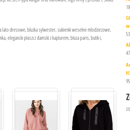
18
G
w
na lato dresowe, bluzka sylwester, sukienki weselne mlodziezowe,
53
ka, elegancki płaszcz damski z kapturem, bluza paris, butik i,
A
47
A
H
95
Z
zz