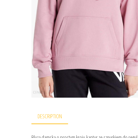
DESCRIPTION
Bluza damska o prostym kroju,kaptur ze sznurkiem do regulac