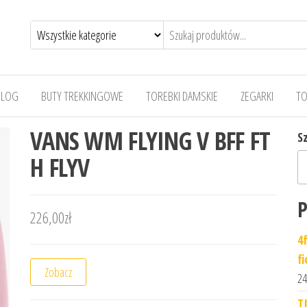
BLOG
BUTY TREKKINGOWE
TOREBKI DAMSKIE
ZEGARKI
TO
VANS WM FLYING V BFF FT
S
H FLYV
P
226,00
zł
4
fi
Zobacz
24
T