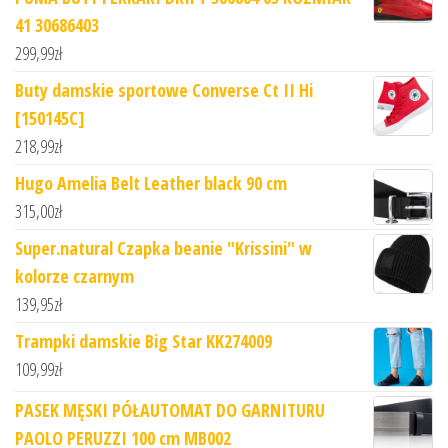
41 30686403
299,99
zł
Buty damskie sportowe Converse Ct II Hi
[150145C]
218,99
zł
Hugo Amelia Belt Leather black 90 cm
315,00
zł
Super.natural Czapka beanie "Krissini" w
kolorze czarnym
139,95
zł
Trampki damskie Big Star KK274009
109,99
zł
PASEK MĘSKI PÓŁAUTOMAT DO GARNITURU
PAOLO PERUZZI 100 cm MB002