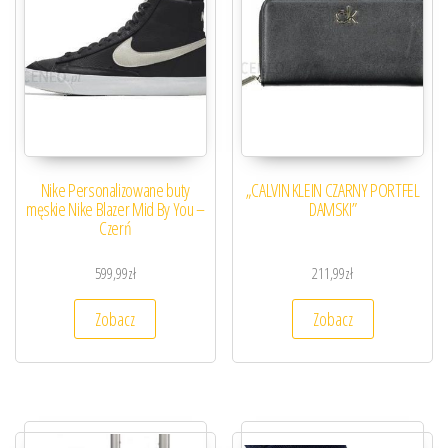
Nike Personalizowane buty
„CALVIN KLEIN CZARNY PORTFEL
męskie Nike Blazer Mid By You –
DAMSKI”
Czerń
599,99
zł
211,99
zł
Zobacz
Zobacz