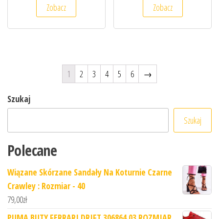
Zobacz
Zobacz
1
2
3
4
5
6
→
Szukaj
Szukaj
Polecane
Wiązane Skórzane Sandały Na Koturnie Czarne
Crawley : Rozmiar - 40
79,00
zł
PUMA BUTY FERRARI DRIFT 306864 03 ROZMIAR