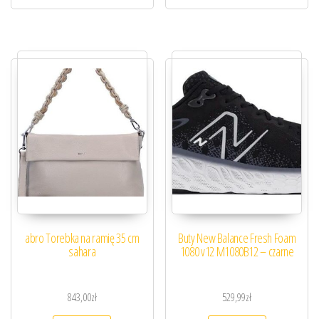
abro Torebka na ramię 35 cm
Buty New Balance Fresh Foam
sahara
1080 v12 M1080B12 – czarne
843,00
zł
529,99
zł