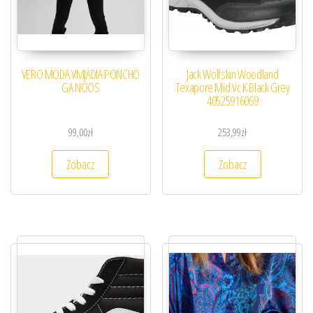
VERO MODA VMJADIA PONCHO
Jack Wolfskin Woodland
GA NOOS
Texapore Mid Vc K Black Grey
40525916069
99,00
zł
253,99
zł
Zobacz
Zobacz