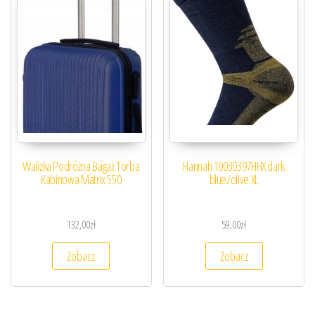
Walizka Podróżna Bagaż Torba
Hannah 10030397HHX dark
Kabinowa Matrix 550
blue/olive XL
132,00
zł
59,00
zł
Zobacz
Zobacz