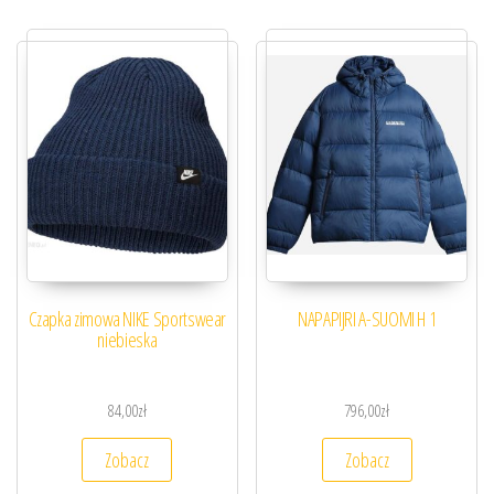
Czapka zimowa NIKE Sportswear
NAPAPIJRI A-SUOMI H 1
niebieska
84,00
zł
796,00
zł
Zobacz
Zobacz