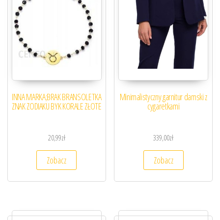
INNA MARKA;BRAK BRANSOLETKA
Minimalistyczny garnitur damski z
ZNAK ZODIAKU BYK KORALE ZŁOTE
cygaretkami
20,99
zł
339,00
zł
Zobacz
Zobacz