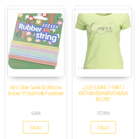
Miss Glow Gumki Do Włosów
„GUESS JEANS T-SHIRT Z
Zestaw 10 Sztuk Frotki Pastelowe
KRÓTKIM RĘKAWEM DAMSKI
ZIELONY”
6,60
zł
157,99
zł
Zobacz
Zobacz