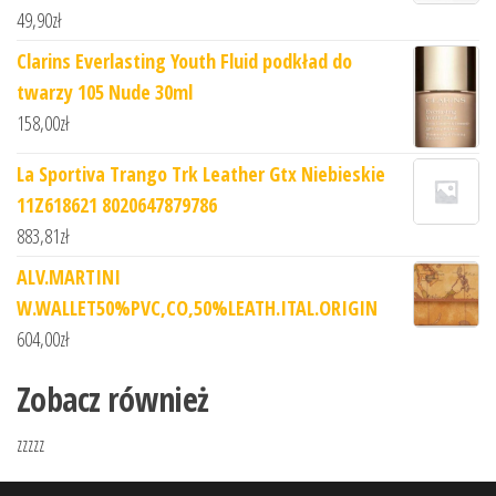
49,90
zł
Clarins Everlasting Youth Fluid podkład do
twarzy 105 Nude 30ml
158,00
zł
La Sportiva Trango Trk Leather Gtx Niebieskie
11Z618621 8020647879786
883,81
zł
ALV.MARTINI
W.WALLET50%PVC,CO,50%LEATH.ITAL.ORIGIN
604,00
zł
Zobacz również
zzzzz