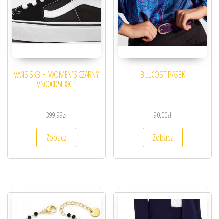
VANS SK8-HI WOMEN’S CZARNY
BILLCOST PASEK
VN000D5IB8C1
399,99
zł
90,00
zł
Zobacz
Zobacz