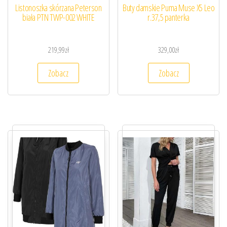
Listonoszka skórzana Peterson
Buty damskie Puma Muse X5 Leo
biała PTN TWP-002 WHITE
r.37,5 panterka
219,99
zł
329,00
zł
Zobacz
Zobacz