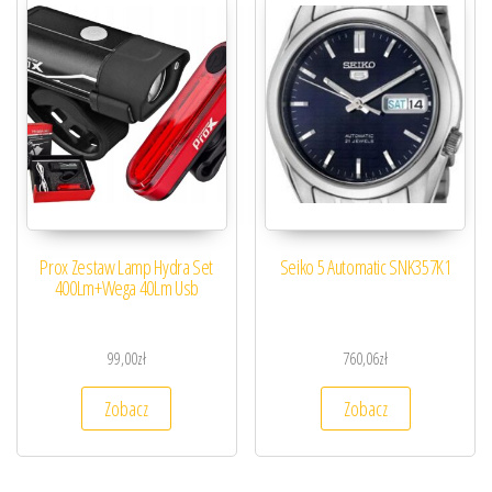
Prox Zestaw Lamp Hydra Set
Seiko 5 Automatic SNK357K1
400Lm+Wega 40Lm Usb
99,00
zł
760,06
zł
Zobacz
Zobacz