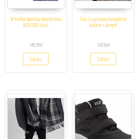
4F Kurtka damska dwustronna
Tina 2-częściowy komplet w
KUDC003 szara
kolorze czarnym
145,59
zł
130,56
zł
Zobacz
Zobacz