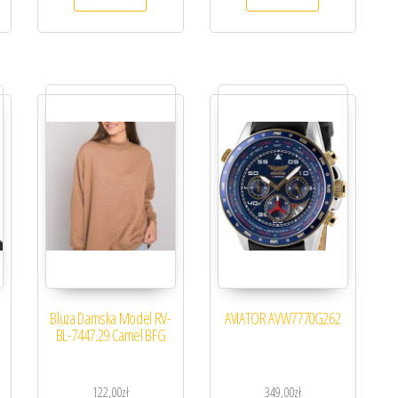
Bluza Damska Model RV-
AVIATOR AVW7770G262
BL-7447.29 Camel BFG
122,00
zł
349,00
zł