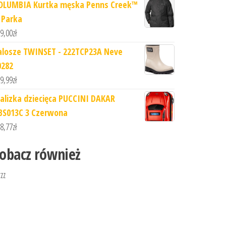
OLUMBIA Kurtka męska Penns Creek™
I Parka
9,00
zł
alosze TWINSET - 222TCP23A Neve
0282
9,99
zł
alizka dziecięca PUCCINI DAKAR
BS013C 3 Czerwona
8,77
zł
obacz również
zzz