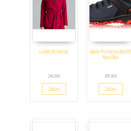
Lenitif L061 Bordo
Alpine Pro Unisex Ubty30
Navy Blue
246,00
zł
699,00
zł
Zobacz
Zobacz