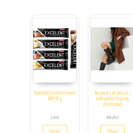
Nutrend Excelent Protein
Answear Lab płaszcz z
BAR 85 g
wełną kolor brązowy
przejściowy
6,90
zł
499,99
zł
Zobacz
Zobacz