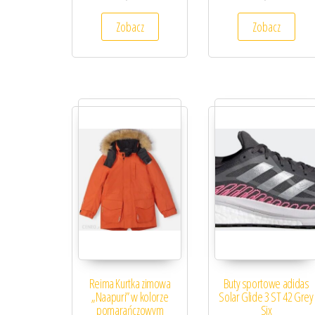
Zobacz
Zobacz
Reima Kurtka zimowa
Buty sportowe adidas
„Naapuri” w kolorze
Solar Glide 3 ST 42 Grey
pomarańczowym
Six