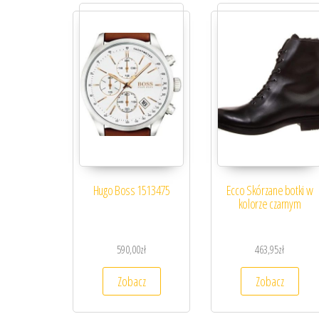
Hugo Boss 1513475
Ecco Skórzane botki w
kolorze czarnym
590,00
zł
463,95
zł
Zobacz
Zobacz