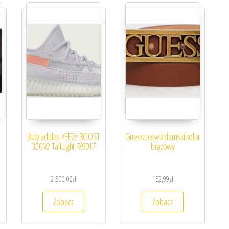
Buty adidas YEEZY BOOST
Guess pasek damski kolor
350 V2 Tail Light FX9017
brązowy
2 500,00
zł
152,99
zł
Zobacz
Zobacz