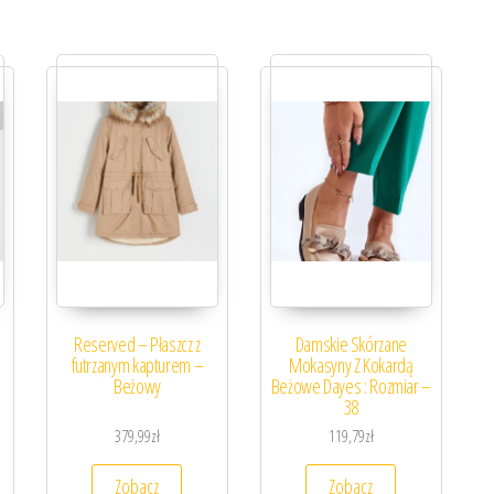
Reserved – Płaszcz z
Damskie Skórzane
futrzanym kapturem –
Mokasyny Z Kokardą
Beżowy
Beżowe Dayes : Rozmiar –
38
379,99
zł
119,79
zł
Zobacz
Zobacz