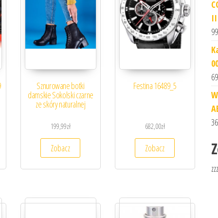
C
I
99
K
0
69
9
Sznurowane botki
Festina 16489_5
damskie Sokolski czarne
W
ze skóry naturalnej
A
36
199,99
zł
682,00
zł
Z
Zobacz
Zobacz
zz