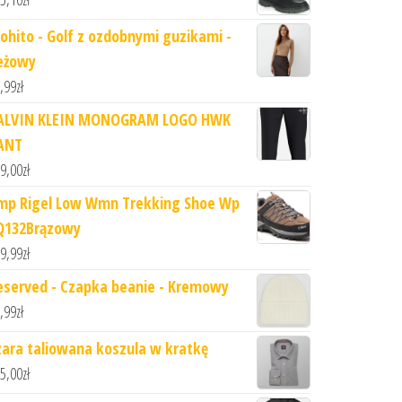
ohito - Golf z ozdobnymi guzikami -
eżowy
,99
zł
ALVIN KLEIN MONOGRAM LOGO HWK
ANT
9,00
zł
mp Rigel Low Wmn Trekking Shoe Wp
Q132Brązowy
9,99
zł
eserved - Czapka beanie - Kremowy
,99
zł
zara taliowana koszula w kratkę
5,00
zł