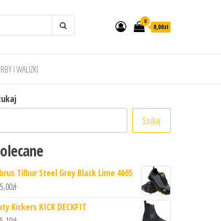
0
0,00zł
RBY I WALIZKI
zukaj
Szukaj
olecane
lbrus Tilbur Steel Grey Black Lime 4665
5,00
zł
uty Kickers KICK DECKFIT
5,10
zł