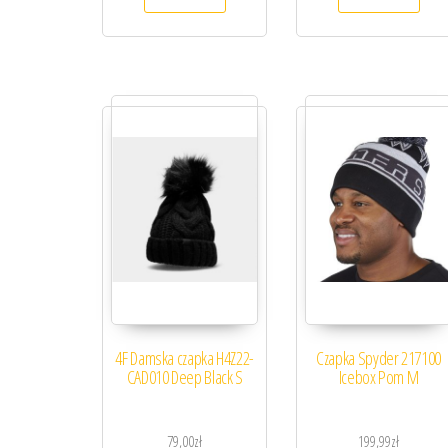
4F Damska czapka H4Z22-
Czapka Spyder 217100
CAD010 Deep Black S
Icebox Pom M
79,00
zł
199,99
zł