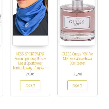
NESSI SPORTSWEAR
GUESS Guess 1981 For
Komin sportowy Unisex
Men woda toaletowa
Nessi Sportswear
50ml tester
Termoaktywny , Zamów na
Decathlon.pl – 30 dni na
99,00
zł
39,99
zł
zwrot , Niebieski
Zobacz
Zobacz