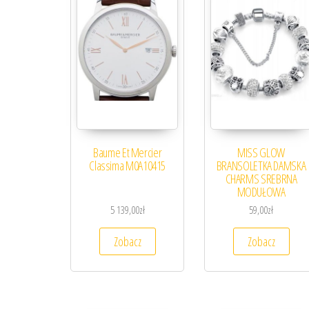
Baume Et Mercier
MISS GLOW
Classima M0A10415
BRANSOLETKA DAMSKA
CHARMS SREBRNA
MODUŁOWA
5 139,00
zł
59,00
zł
Zobacz
Zobacz