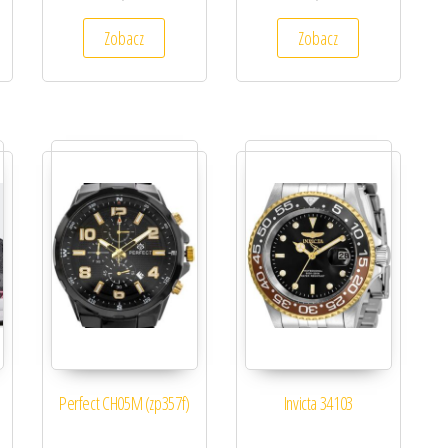
Zobacz
Zobacz
Perfect CH05M (zp357f)
Invicta 34103