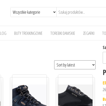
BLOG
BUTY TREKKINGOWE
TOREBKI DAMSKIE
ZEGARKI
TO
S
P
E
26
B
57