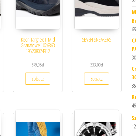
M
B
69
Keen Targhee Iii Mid
SEVEN SNEAKERS
C
Granatowe 1026863
P
195208074912
30
679,95
zł
333,00
zł
C
3
Zobacz
Zobacz
35
R
49
S
12