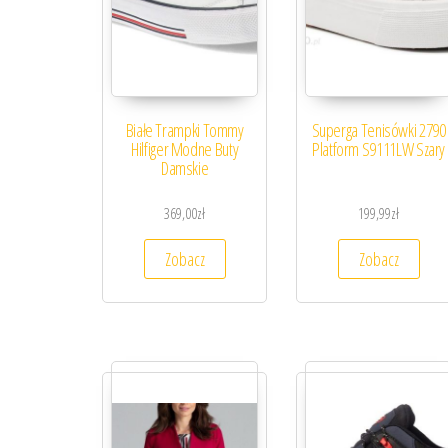
Białe Trampki Tommy
Superga Tenisówki 2790
Hilfiger Modne Buty
Platform S9111LW Szary
Damskie
369,00
zł
199,99
zł
Zobacz
Zobacz