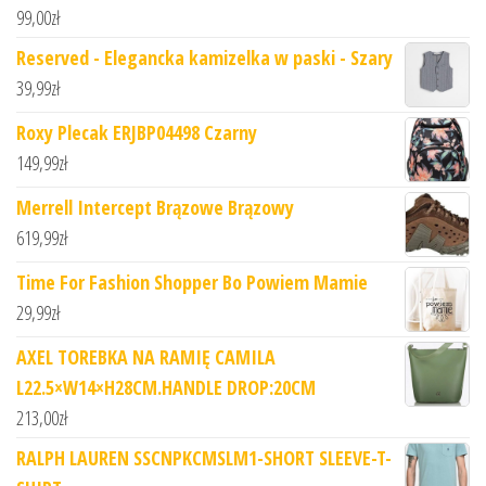
99,00
zł
Reserved - Elegancka kamizelka w paski - Szary
39,99
zł
Roxy Plecak ERJBP04498 Czarny
149,99
zł
Merrell Intercept Brązowe Brązowy
619,99
zł
Time For Fashion Shopper Bo Powiem Mamie
29,99
zł
AXEL TOREBKA NA RAMIĘ CAMILA
L22.5×W14×H28CM.HANDLE DROP:20CM
213,00
zł
RALPH LAUREN SSCNPKCMSLM1-SHORT SLEEVE-T-