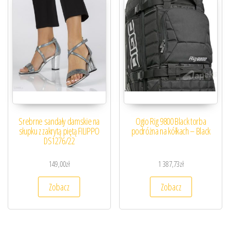
Srebrne sandały damskie na
Ogio Rig 9800 Black torba
słupku z zakrytą piętą FILIPPO
podróżna na kółkach – Black
DS1276/22
149,00
zł
1 387,73
zł
Zobacz
Zobacz