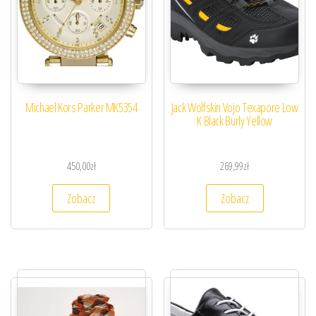
Michael Kors Parker MK5354
Jack Wolfskin Vojo Texapore Low
K Black Burly Yellow
450,00
zł
269,99
zł
Zobacz
Zobacz