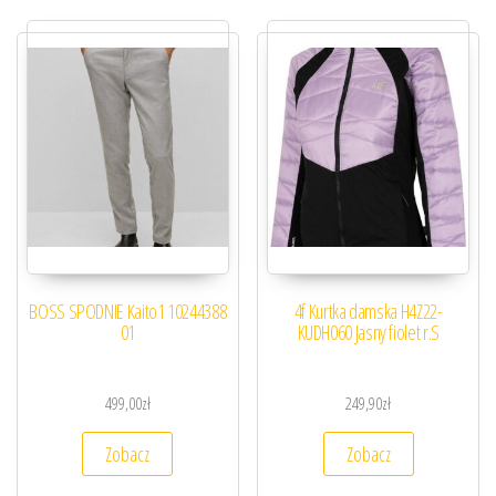
BOSS SPODNIE Kaito1 10244388
4f Kurtka damska H4Z22-
01
KUDH060 Jasny fiolet r.S
499,00
zł
249,90
zł
Zobacz
Zobacz