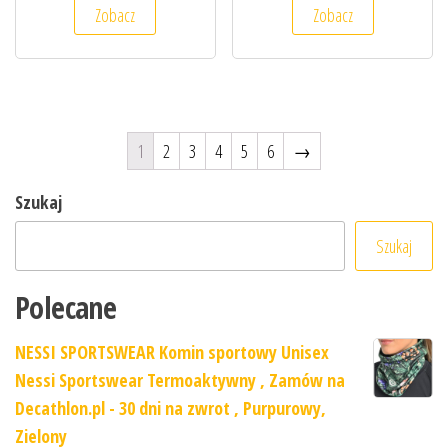
Zobacz
Zobacz
1
2
3
4
5
6
→
Szukaj
Szukaj
Polecane
NESSI SPORTSWEAR Komin sportowy Unisex
Nessi Sportswear Termoaktywny , Zamów na
Decathlon.pl - 30 dni na zwrot , Purpurowy,
Zielony