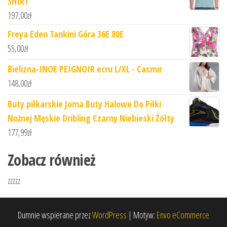
SHIRT
197,00
zł
Freya Eden Tankini Góra 36E 80E
55,00
zł
Bielizna-INOE PEIGNOIR ecru L/XL - Casmir
148,00
zł
Buty piłkarskie Joma Buty Halowe Do Piłki
Nożnej Męskie Dribling Czarny Niebieski Żółty
177,99
zł
Zobacz również
zzzzz
Dumnie wspierane przez
WordPress
|
Motyw:
Envo eCommerce