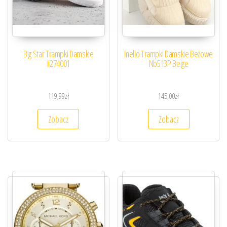
Big Star Trampki Damskie
Inello Trampki Damskie Beżowe
Ii274001
Nb513P Beige
119,99
zł
145,00
zł
Zobacz
Zobacz