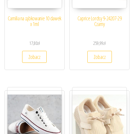
Camilia na ząbkowanie 10 dawek
Caprice Lordsy 9-24207-29
x 1ml
Czarny
17,80
zł
259,99
zł
Zobacz
Zobacz