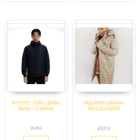
Reserved – Kurtka z gładkiej
Długa zimowa pikowana
tkaniny – Granatowy
błyszcząca KURTKA
99,99
zł
474,91
zł