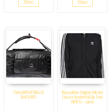
Zobacz
Zobacz
Torba BRIGHTYBAG 65
Bluza adidas Originals Adicolor
BLACK/RED
Classics Hooded Full Zip Track
HB9512 – czarna