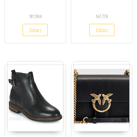
181,99
zł
167,77
zł
Zobacz
Zobacz