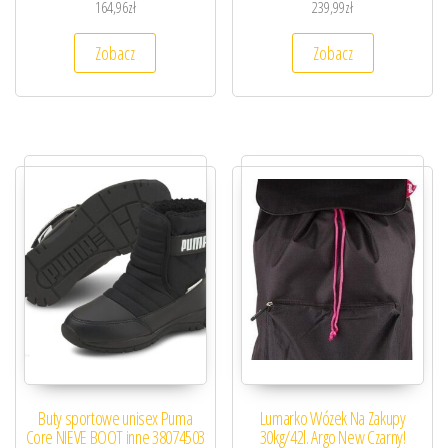
164,96
zł
239,99
zł
Zobacz
Zobacz
Buty sportowe unisex Puma
Lumarko Wózek Na Zakupy
Core NIEVE BOOT inne 38074503
30kg/42l. Argo New Czarny!