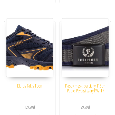
Elbrus Faltis Teen
Pasek męski parciany 115cm
Paolo Peruzzi szary PW-17
139,98
zł
29,99
zł