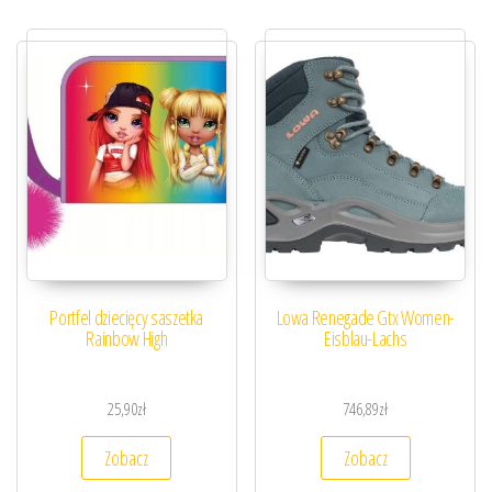
Portfel dziecięcy saszetka
Lowa Renegade Gtx Women-
Rainbow High
Eisblau-Lachs
25,90
zł
746,89
zł
Zobacz
Zobacz