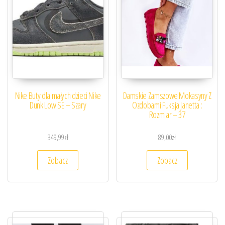
Nike Buty dla małych dzieci Nike
Damskie Zamszowe Mokasyny Z
Dunk Low SE – Szary
Ozdobami Fuksja Janetta :
Rozmiar – 37
349,99
zł
89,00
zł
Zobacz
Zobacz