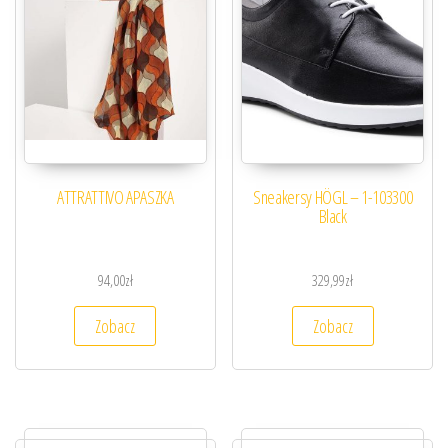
ATTRATTIVO APASZKA
Sneakersy HÖGL – 1-103300
Black
94,00
zł
329,99
zł
Zobacz
Zobacz