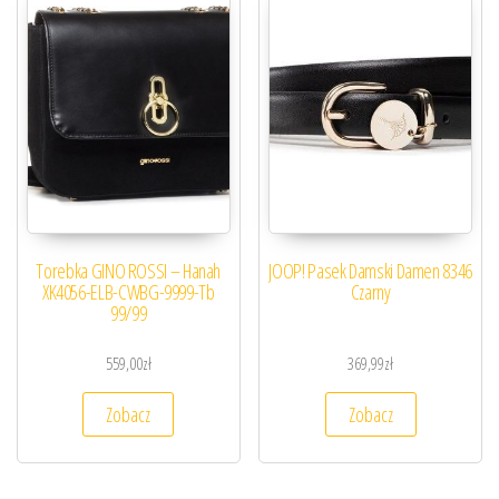
Torebka GINO ROSSI – Hanah
JOOP! Pasek Damski Damen 8346
XK4056-ELB-CWBG-9999-Tb
Czarny
99/99
559,00
zł
369,99
zł
Zobacz
Zobacz