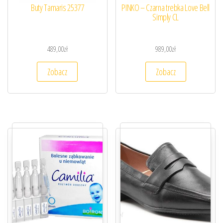
Buty Tamaris 25377
PINKO – Czarna trebka Love Bell
Simply CL
489,00
zł
989,00
zł
Zobacz
Zobacz