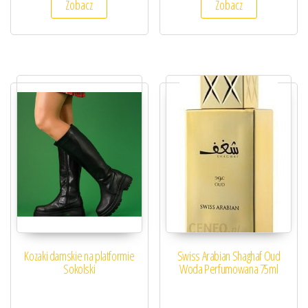
Zobacz
Zobacz
Kozaki damskie na platformie
Swiss Arabian Shaghaf Oud
Sokolski
Woda Perfumowana 75ml