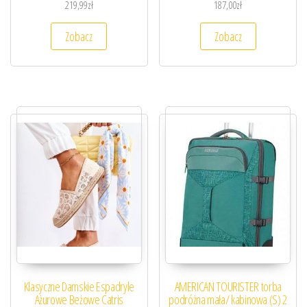
219,99
zł
187,00
zł
Zobacz
Zobacz
Klasyczne Damskie Espadryle
AMERICAN TOURISTER torba
Ażurowe Beżowe Catris
podróżna mała/ kabinowa (S) 2