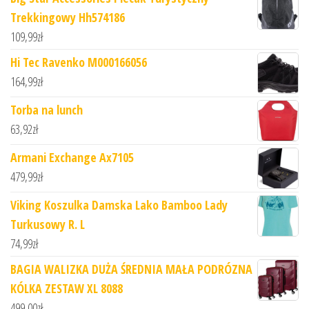
Trekkingowy Hh574186
109,99
zł
Hi Tec Ravenko M000166056
164,99
zł
Torba na lunch
63,92
zł
Armani Exchange Ax7105
479,99
zł
Viking Koszulka Damska Lako Bamboo Lady
Turkusowy R. L
74,99
zł
BAGIA WALIZKA DUŻA ŚREDNIA MAŁA PODRÓZNA
KÓLKA ZESTAW XL 8088
499,00
zł