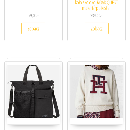
koła z kolekcji ROAD QUEST
materiał poliester
79,00
zł
339,00
zł
Zobacz
Zobacz