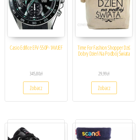
Casio Edifice EFV-550P-1AVUEF
Time For Fashion Shopper Dziś
Dobry Dzień Na Podbój Świata
345,80
zł
29,99
zł
Zobacz
Zobacz