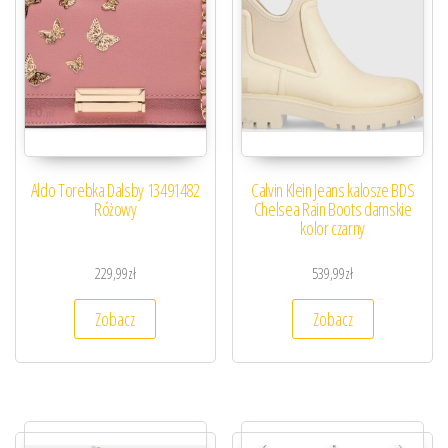
Aldo Torebka Dalsby 13491482
Calvin Klein Jeans kalosze BDS
Różowy
Chelsea Rain Boots damskie
kolor czarny
229,99
zł
539,99
zł
Zobacz
Zobacz