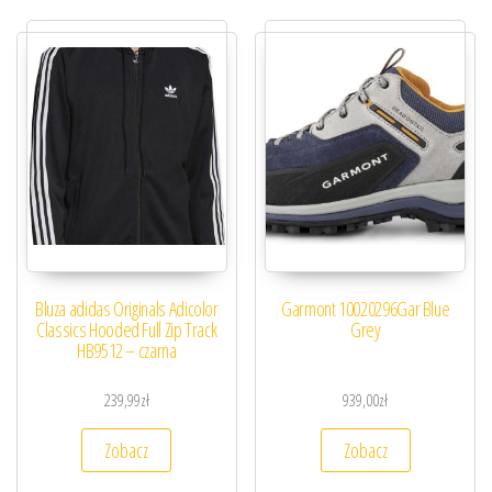
Bluza adidas Originals Adicolor
Garmont 10020296Gar Blue
Classics Hooded Full Zip Track
Grey
HB9512 – czarna
239,99
zł
939,00
zł
Zobacz
Zobacz