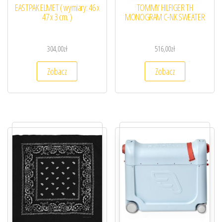
EASTPAK ELMET ( wymiary: 46 x
TOMMY HILFIGER TH
47 x 3 cm. )
MONOGRAM C-NK SWEATER
304,00
zł
516,00
zł
Zobacz
Zobacz