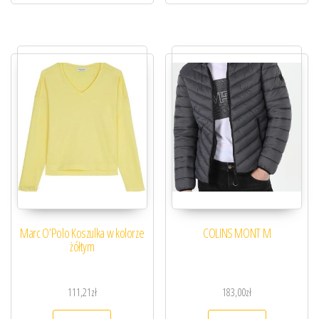
Marc O’Polo Koszulka w kolorze
COLINS MONT M
żółtym
111,21
zł
183,00
zł