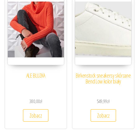
ALE BLUZKA
Birkenstock sneakersy skórzane
Bend Low kolor biały
380,00
zł
549,99
zł
Zobacz
Zobacz