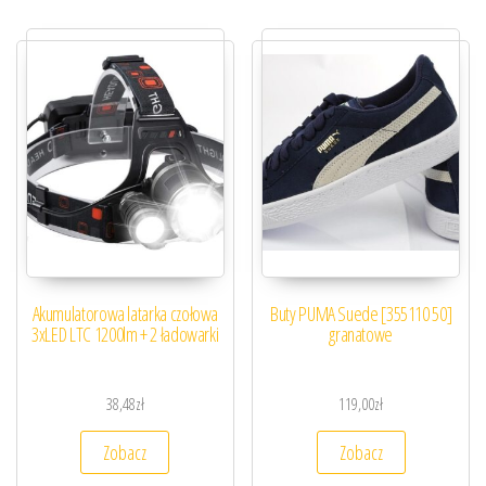
Akumulatorowa latarka czołowa
Buty PUMA Suede [355110 50]
3xLED LTC 1200lm + 2 ładowarki
granatowe
38,48
zł
119,00
zł
Zobacz
Zobacz