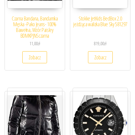
Czarna Bandana, Bandamka
Stokke JetKids BedBox 2.0
Męska -Pako Jeans- 100%
jeżdżąca walizka Blue Sky 581297
Bawełna, Wzór Paisley
BDMKPJNSczarna
11,00
zł
819,00
zł
Zobacz
Zobacz