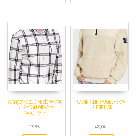
Wrangler Koszula Męska W Kratę
CALVIN KLEIN BADGE SHERPA
Ls 1 Pkt Shirt Off White
HALF ZIP HWK
W5A1T2737
119,99
zł
449,00
zł