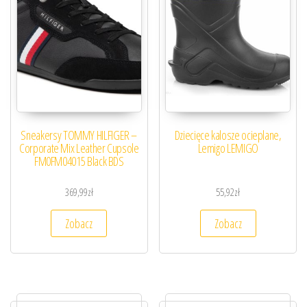
Sneakersy TOMMY HILFIGER –
Dziecięce kalosze ocieplane,
Corporate Mix Leather Cupsole
Lemigo LEMIGO
FM0FM04015 Black BDS
369,99
zł
55,92
zł
Zobacz
Zobacz