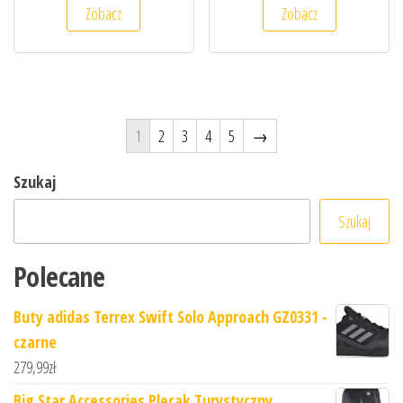
Zobacz
Zobacz
1
2
3
4
5
→
Szukaj
Szukaj
Polecane
Buty adidas Terrex Swift Solo Approach GZ0331 -
czarne
279,99
zł
Big Star Accessories Plecak Turystyczny