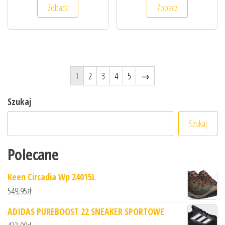
Zobacz
Zobacz
1
2
3
4
5
→
Szukaj
Szukaj
Polecane
Keen Circadia Wp 24015L
549,95
zł
ADIDAS PUREBOOST 22 SNEAKER SPORTOWE