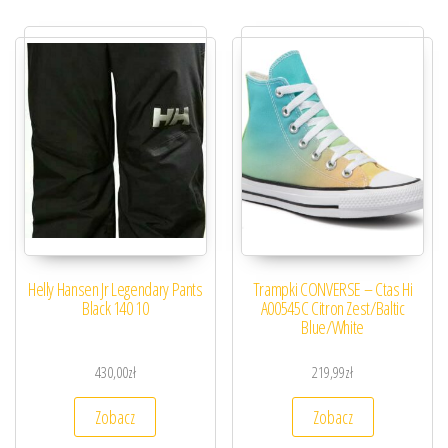
Helly Hansen Jr Legendary Pants
Trampki CONVERSE – Ctas Hi
Black 140 10
A00545C Citron Zest/Baltic
Blue/White
430,00
zł
219,99
zł
Zobacz
Zobacz