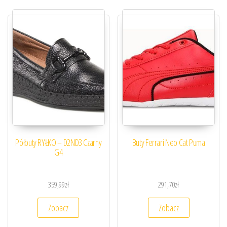
Półbuty RYŁKO – D2ND3 Czarny
Buty Ferrari Neo Cat Puma
G4
359,99
zł
291,70
zł
Zobacz
Zobacz