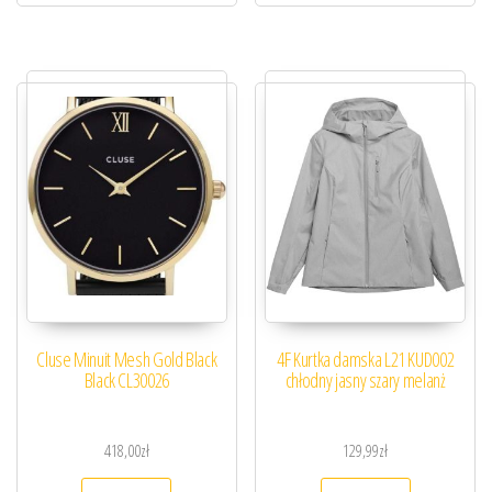
Cluse Minuit Mesh Gold Black
4F Kurtka damska L21 KUD002
Black CL30026
chłodny jasny szary melanż
418,00
zł
129,99
zł