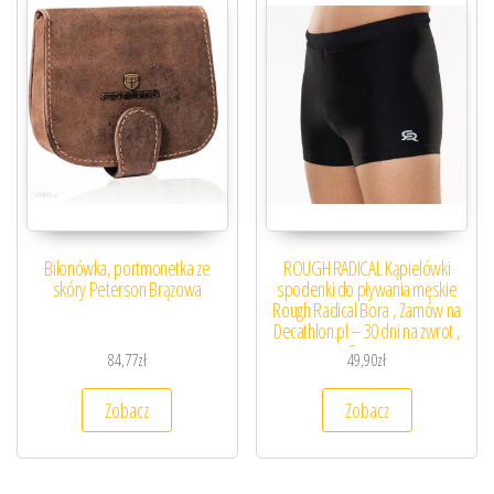
Bilonówka, portmonetka ze
ROUGH RADICAL Kąpielówki
skóry Peterson Brązowa
spodenki do pływania męskie
Rough Radical Bora , Zamów na
Decathlon.pl – 30 dni na zwrot ,
Czarny
84,77
zł
49,90
zł
Zobacz
Zobacz