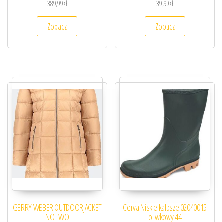
389,99
zł
39,99
zł
Zobacz
Zobacz
GERRY WEBER OUTDOORJACKET
Cerva Niskie kalosze 02040015
NOT WO
oliwkowy 44