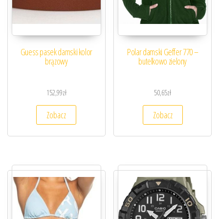
Guess pasek damski kolor
Polar damski Geffer 770 –
brązowy
butelkowo zielony
152,99
zł
50,65
zł
Zobacz
Zobacz