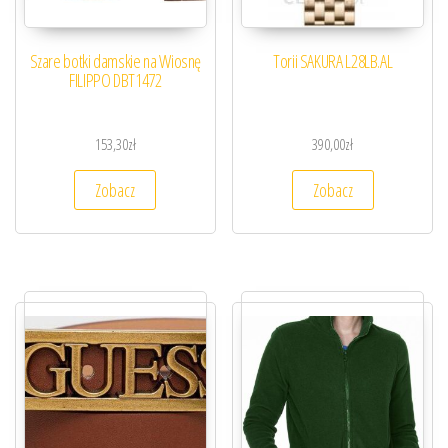
Szare botki damskie na Wiosnę
Torii SAKURA L28LB.AL
FILIPPO DBT1472
153,30
zł
390,00
zł
Zobacz
Zobacz