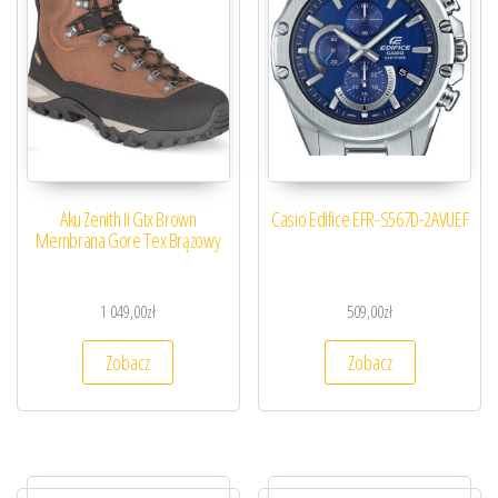
Aku Zenith Ii Gtx Brown
Casio Edifice EFR-S567D-2AVUEF
Membrana Gore Tex Brązowy
1 049,00
zł
509,00
zł
Zobacz
Zobacz