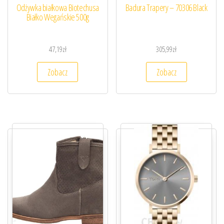
Odżywka białkowa Biotechusa
Badura Trapery – 70306 Black
Białko Wegańskie 500g
47,19
zł
305,99
zł
Zobacz
Zobacz