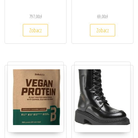
797,00
zł
69,00
zł
Zobacz
Zobacz