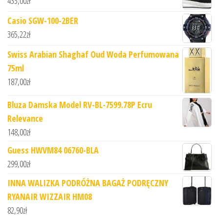
433,00
zł
Casio SGW-100-2BER
365,22
zł
Swiss Arabian Shaghaf Oud Woda Perfumowana
75ml
187,00
zł
Bluza Damska Model RV-BL-7599.78P Ecru
Relevance
148,00
zł
Guess HWVM84 06760-BLA
299,00
zł
INNA WALIZKA PODRÓŻNA BAGAŻ PODRĘCZNY
RYANAIR WIZZAIR HM08
82,90
zł