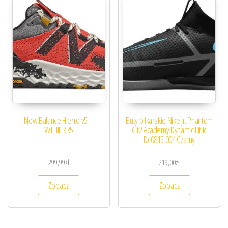
New Balance Hierro v5 –
Buty piłkarskie Nike Jr. Phantom
WTHIERR5
Gt2 Academy Dynamic Fit Ic
Dc0815 004 Czarny
299,99
zł
219,00
zł
Zobacz
Zobacz