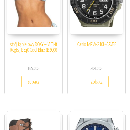
strój kąpielowy ROXY – Vl Tikit
Casio MRW-210H-5AVEF
Regts J Bzq0 Cool Blue (BZQ0)
165,00
zł
204,00
zł
Zobacz
Zobacz