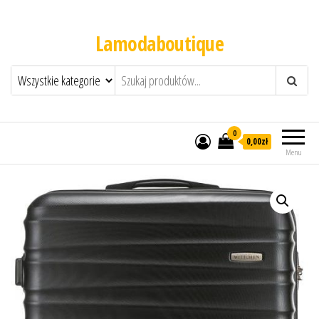
Lamodaboutique
0
0,00zł
Menu