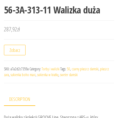
56-3A-313-11 Walizka duża
287,92
zł
Zobacz
SKU:
a7a2d2c7359a
Category:
Torby i walizki
Tags:
50
,
czarny płaszcz damski
,
płaszcz
zara
,
sukienka boho maxi
,
sukienka w kratkę
,
sweter damski
DESCRIPTION
Duża walizka z kolekcji GROOVE Line. Stworzona z ABS-u, który