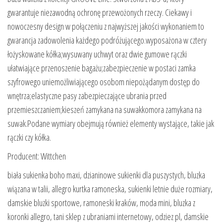
gwarantuje niezawodną ochronę przewożonych rzeczy. Ciekawy i
nowoczesny design w połączeniu z najwyższej jakości wykonaniem to
gwarancja zadowolenia każdego podróżującego.wyposażona w cztery
łożyskowane kółka;wysuwany uchwyt oraz dwie gumowe rączki
ułatwiające przenoszenie bagażu;zabezpieczenie w postaci zamka
szyfrowego uniemożliwiającego osobom niepożądanym dostęp do
wnętrza;elastyczne pasy zabezpieczające ubrania przed
przemieszczaniem;kieszeń zamykana na suwakkomora zamykana na
suwak.Podane wymiary obejmują również elementy wystające, takie jak
rączki czy kółka.
Producent: Wittchen
biała sukienka boho maxi, dzianinowe sukienki dla puszystych, bluzka
wiązana w talii, allegro kurtka ramoneska, sukienki letnie duże rozmiary,
damskie bluzki sportowe, ramoneski kraków, moda mini, bluzka z
koronki allegro, tani sklep z ubraniami internetowy, odziez pl, damskie