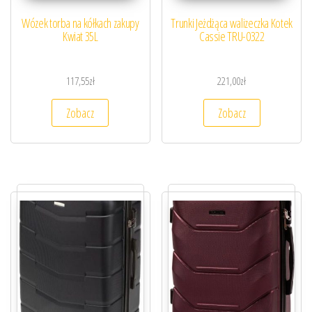
Wózek torba na kółkach zakupy
Trunki Jeżdżąca walizeczka Kotek
Kwiat 35L
Cassie TRU-0322
117,55
zł
221,00
zł
Zobacz
Zobacz