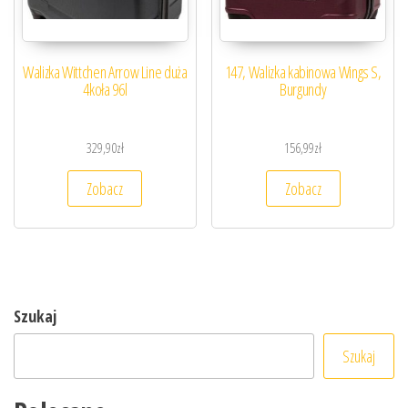
Walizka Wittchen Arrow Line duża
147, Walizka kabinowa Wings S,
4koła 96l
Burgundy
329,90
zł
156,99
zł
Zobacz
Zobacz
Szukaj
Szukaj