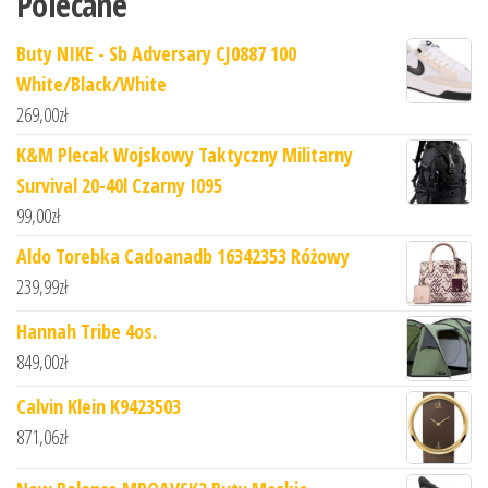
Polecane
Buty NIKE - Sb Adversary CJ0887 100
White/Black/White
269,00
zł
K&M Plecak Wojskowy Taktyczny Militarny
Survival 20-40l Czarny I095
99,00
zł
Aldo Torebka Cadoanadb 16342353 Różowy
239,99
zł
Hannah Tribe 4os.
849,00
zł
Calvin Klein K9423503
871,06
zł