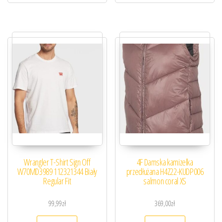
Wrangler T-Shirt Sign Off
4F Damska kamizelka
W70MD3989 112321344 Biały
przedłużana H4Z22-KUDP006
Regular Fit
salmon coral XS
99,99
zł
369,00
zł