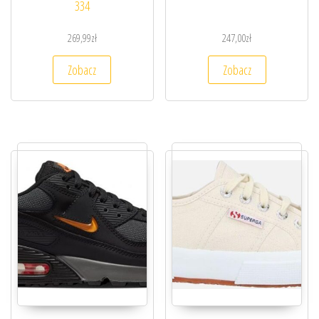
334
269,99
zł
247,00
zł
Zobacz
Zobacz