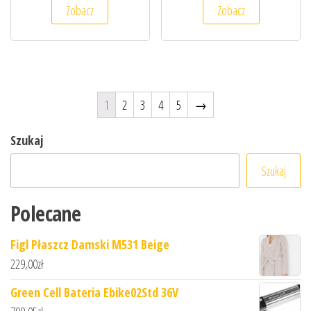
Zobacz
Zobacz
1
2
3
4
5
→
Szukaj
Szukaj
Polecane
Figl Płaszcz Damski M531 Beige
229,00
zł
Green Cell Bateria Ebike02Std 36V