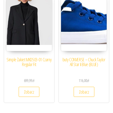
Simple Żakiet MKD503-01 Czarny
buty CONVERSE – Chuck Taylor
Regular Fit
All Star Ii Blue (BLUE)
699,99
zł
116,00
zł
Zobacz
Zobacz