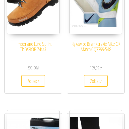
Timberland Euro Sprint
Rękawice Bramkarskie Nike GK
Tb0A2K3B 7444Z
Match CQ7799-548
599,00
zł
109,99
zł
Zobacz
Zobacz