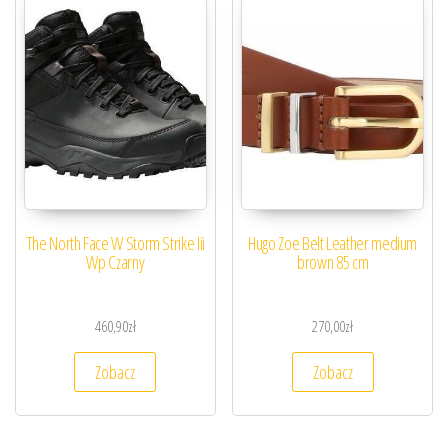
The North Face W Storm Strike Iii
Hugo Zoe Belt Leather medium
Wp Czarny
brown 85 cm
460,90
zł
270,00
zł
Zobacz
Zobacz