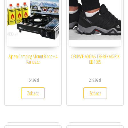
Alpen Camping Mount Blanc + 4
OBUWIE ADIDAS TERREX AX2R K
Kartusze
BB1935
154,99
zł
219,99
zł
Zobacz
Zobacz