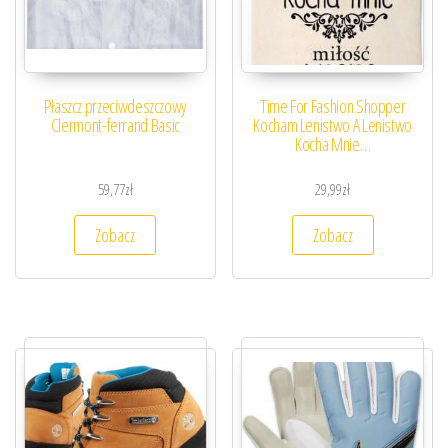
Płaszcz przeciwdeszczowy
Time For Fashion Shopper
Clermont-ferrand Basic
Kocham Lenistwo A Lenistwo
Kocha Mnie…
59,77
zł
29,99
zł
Zobacz
Zobacz