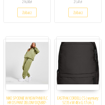
216,00
zł
21,41
zł
Zobacz
Zobacz
NIKE SPODNIE W NSW PHNX FLC
EASTPAK CORDELL CS ( wymiary:
HR OS PANT ZIELONY DQ5887-
SZ 35 x W 48 x G 17 cm. )