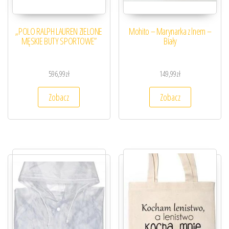
„POLO RALPH LAUREN ZIELONE
Mohito – Marynarka z lnem –
MĘSKIE BUTY SPORTOWE”
Biały
596,99
zł
149,99
zł
Zobacz
Zobacz