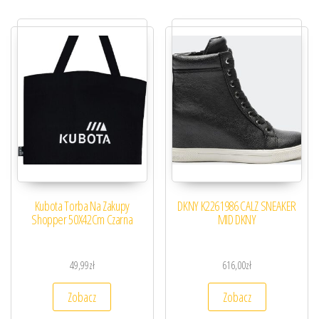
Kubota Torba Na Zakupy
DKNY K2261986 CALZ SNEAKER
Shopper 50X42Cm Czarna
MID DKNY
49,99
zł
616,00
zł
Zobacz
Zobacz