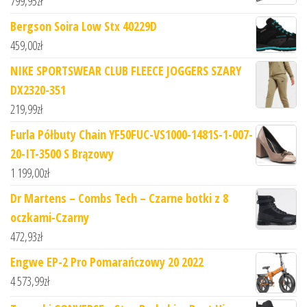
799,95
zł
Bergson Soira Low Stx 40229D
459,00
zł
NIKE SPORTSWEAR CLUB FLEECE JOGGERS SZARY
DX2320-351
219,99
zł
Furla Półbuty Chain YF50FUC-VS1000-1481S-1-007-
20-IT-3500 S Brązowy
1 199,00
zł
Dr Martens – Combs Tech – Czarne botki z 8
oczkami-Czarny
472,93
zł
Engwe EP-2 Pro Pomarańczowy 20 2022
4 573,99
zł