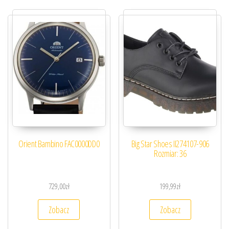
Orient Bambino FAC0000DD0
Big Star Shoes II274107-906
Rozmiar: 36
729,00
zł
199,99
zł
Zobacz
Zobacz