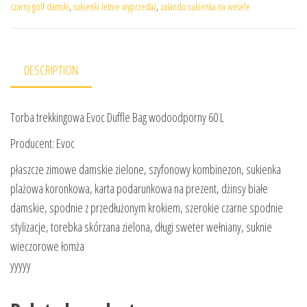
czarny golf damski
,
sukienki letnie wyprzedaż
,
zalando sukienka na wesele
DESCRIPTION
Torba trekkingowa Evoc Duffle Bag wodoodporny 60 L
Producent: Evoc
płaszcze zimowe damskie zielone, szyfonowy kombinezon, sukienka
plażowa koronkowa, karta podarunkowa na prezent, dżinsy białe
damskie, spodnie z przedłużonym krokiem, szerokie czarne spodnie
stylizacje, torebka skórzana zielona, długi sweter wełniany, suknie
wieczorowe łomża
yyyyy