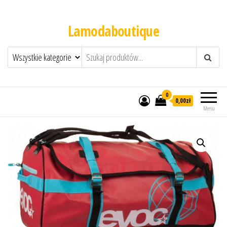
Lamodaboutique
0
0,00zł
Menu