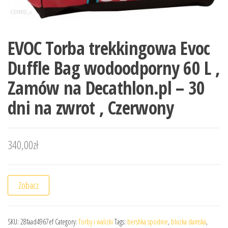
EVOC Torba trekkingowa Evoc
Duffle Bag wodoodporny 60 L ,
Zamów na Decathlon.pl – 30
dni na zwrot , Czerwony
340,00
zł
Zobacz
SKU:
28faad4967ef
Category:
Torby i walizki
Tags:
bershka spodnie
,
bluzka damska
,