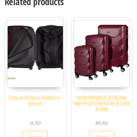
Related products
Torba podróżna na 4 kółkach w 7
BAGIA WALIZKA DUŻA ŚREDNIA
kolorach
MAŁA PODRÓZNA KÓLKA ZESTAW
XL 8088
63,78
zł
499,00
zł