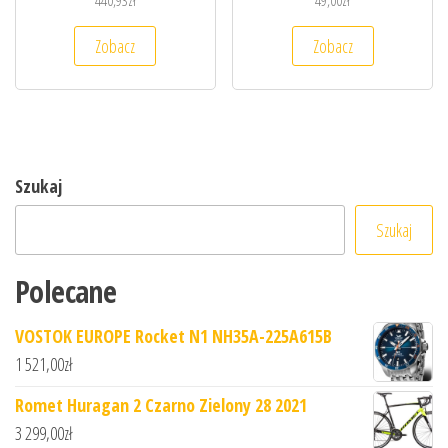
440,93
zł
49,00
zł
Zobacz
Zobacz
Szukaj
Szukaj
Polecane
VOSTOK EUROPE Rocket N1 NH35A-225A615B
1 521,00
zł
Romet Huragan 2 Czarno Zielony 28 2021
3 299,00
zł