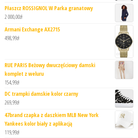
Płaszcz ROSSIGNOL W Parka granatowy
2 000,00
zł
Armani Exchange AX2715
498,99
zł
RUE PARIS Beżowy dwuczęściowy damski
komplet z weluru
154,99
zł
DC trampki damskie kolor czarny
269,99
zł
47brand czapka z daszkiem MLB New York
Yankees kolor biały z aplikacją
119,99
zł