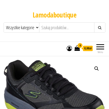
Lamodaboutique
0
0,00zł
Menu