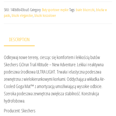
SKU:
140b8b43bca5
Category:
Buty sportowe męskie
Tags:
białe bluzeczki
,
bluzka w
paski
,
bluzki eleganckie
,
bluzki koszulowe
DESCRIPTION
Odkrywaj nowe tereny, ciesząc się komfortem i lekkością butów
Skechers GOrun Trail Altitude – New Adventure. Lekka i reaktywna
podeszwa środkowa ULTRA LIGHT. Trwała i elastyczna podeszwa
zewnętrzna z wielokierunkowymi korkami. Oddychająca wkładka Air-
Cooled Goga Mat™ z amortyzacją umożliwiającą wysokie odbicie.
Szeroka podeszwa zewnętrzna zwiększa stabilność. Konstrukcja
hydrofobowa.
Producent: Skechers