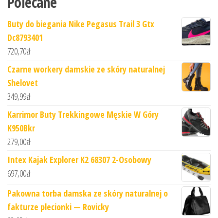
Polecane
Buty do biegania Nike Pegasus Trail 3 Gtx
Dc8793401
720,70
zł
Czarne workery damskie ze skóry naturalnej
Shelovet
349,99
zł
Karrimor Buty Trekkingowe Męskie W Góry
K950Bkr
279,00
zł
Intex Kajak Explorer K2 68307 2-Osobowy
697,00
zł
Pakowna torba damska ze skóry naturalnej o
fakturze plecionki — Rovicky