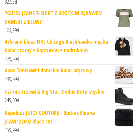
82,95
zł
"GUESS JEANS T-SHIRT Z KRÓTKIM RĘKAWEM
DAMSKI ZIELONY"
101,99
zł
47brand bluza NHL Chicago Blackhawks męska
kolor czarny z kapturem z nadrukiem
279,99
zł
Vans Tenisówki damskie kolor brązowy
239,99
zł
Czarne Trzewiki Big Star Modne Buty Męskie
249,00
zł
Kapelusz JUICY COUTURE - Bucket Eleana
JCAW122002 Black 101
159,99
zł