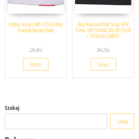
Adidas Hoops MID GY5543 Buty
Buty Rebound Mid Strap WTR
Trampki Męskie Białe
Puma / BŁYSKAWICZNA WYSYŁKA
/ 30 DNI NA ZWROT
229,49
zł
286,25
zł
Zobacz
Zobacz
Szukaj
Szukaj