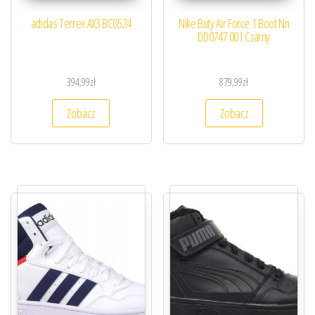
adidas Terrex AX3 BC0524
Nike Buty Air Force 1 Boot Nn
DD0747 001 Czarny
394,99
zł
879,99
zł
Zobacz
Zobacz